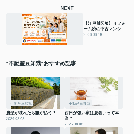
NEXT
【江戸川区版】リフォ
ーム済の中古マンショ
ンを比較するなら？後
2026.06.19
悔しない選び方を解
説！
”不動産豆知識”おすすめ記事
不動産豆知識
不動産豆知識
擁壁が壊れたら誰が払う？
西日が強い家は夏暑いって本
当？
2026.08.08
2026.08.08