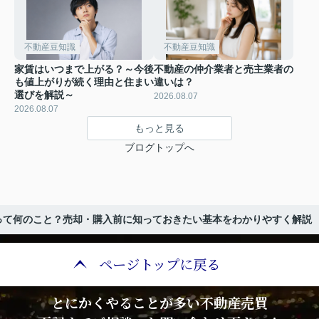
不動産豆知識
不動産豆知識
家賃はいつまで上がる？～今後
不動産の仲介業者と売主業者の
も値上がりが続く理由と住まい
違いは？
選びを解説～
2026.08.07
2026.08.07
もっと見る
ブログトップへ
って何のこと？売却・購入前に知っておきたい基本をわかりやすく解説
ページトップに戻る
とにかくやることが多い不動産売買