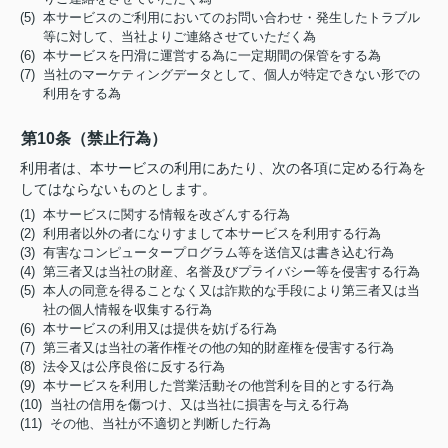
(5) 本サービスのご利用においてのお問い合わせ・発生したトラブル
等に対して、当社よりご連絡させていただく為
(6) 本サービスを円滑に運営する為に一定期間の保管をする為
(7) 当社のマーケティングデータとして、個人が特定できない形での
利用をする為
第10条（禁止行為）
利用者は、本サービスの利用にあたり、次の各項に定める行為を
してはならないものとします。
(1) 本サービスに関する情報を改ざんする行為
(2) 利用者以外の者になりすまして本サービスを利用する行為
(3) 有害なコンピュータープログラム等を送信又は書き込む行為
(4) 第三者又は当社の財産、名誉及びプライバシー等を侵害する行為
(5) 本人の同意を得ることなく又は詐欺的な手段により第三者又は当
社の個人情報を収集する行為
(6) 本サービスの利用又は提供を妨げる行為
(7) 第三者又は当社の著作権その他の知的財産権を侵害する行為
(8) 法令又は公序良俗に反する行為
(9) 本サービスを利用した営業活動その他営利を目的とする行為
(10) 当社の信用を傷つけ、又は当社に損害を与える行為
(11) その他、当社が不適切と判断した行為