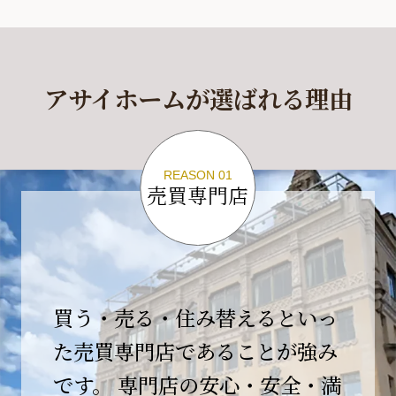
休業期間
2026年4月29日(水)～2026年5月6日(水)
アサイホームが選ばれる理由
休業期間中に頂きましたお問い合わせにつきま
しては、
2026年5月7日(木)以降、順次対応させて頂きま
す。
REASON 01
売買専門店
ご不便をおかけいたしますが、何卒ご理解の程
よろしくお願いいたします。
2026-04-17
【臨時休業のお知らせ】
買う・売る・住み替えるといっ
平素より格別のご愛顧を賜り、誠にありがとう
ございます。
た売買専門店であることが強み
です。 専門店の安心・安全・満
誠に勝手ながら、弊社開業10周年イベント開催