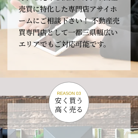
この節目を無事に迎えることができましたの
売買に特化した専門店アサイホ
は、日頃よりご愛顧いただいているお客様、お
ームにご相談下さい！ 不動産売
力添えをいただいている取引先の皆様、そして
支えてくださったすべての関係者の皆様のおか
買専門店として一都三県幅広い
げであり、心より深く感謝申し上げます。
エリアでもご対応可能です。
10年という年月の中で、多くのご縁と学びをい
ただき、今日の当社があります。
しかしながら、10周年は通過点にすぎません。
これからの10年、20年に向けて、より一層サー
ビスの質を高め、皆様に安心と価値を提供でき
る企業へと成長してまいります。
REASON 03
変化の激しい時代だからこそ、初心を忘れず、
安く買う
挑戦を続け、社会に必要とされる存在であり続
高く売る
けることをお約束いたします。
今後とも変わらぬご支援、ご指導を賜りますよ
う、何卒よろしくお願い申し上げます。