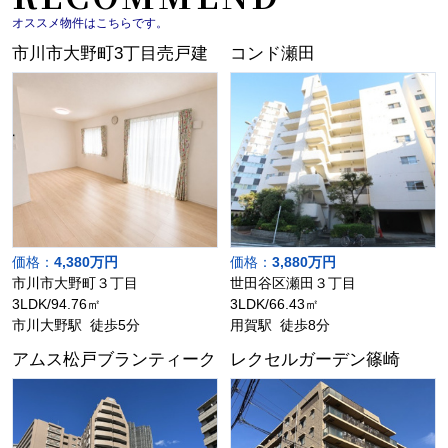
オススメ物件はこちらです。
市川市大野町3丁目売戸建
コンド瀬田
価格：
4,380万円
価格：
3,880万円
市川市大野町３丁目
世田谷区瀬田３丁目
3LDK/94.76㎡
3LDK/66.43㎡
市川大野駅 徒歩5分
用賀駅 徒歩8分
アムス松戸ブランティーク
レクセルガーデン篠崎