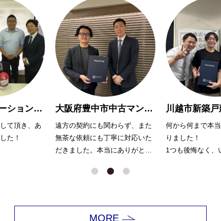
大阪府豊中市中古マンション購入Y様
川越市新築戸建購入 A様
わらず、また
何から何まで本当にお世話にな
親切で親身に対応
寧に対応いた
りました！
りがとうございま
にありがとう
1つも後悔なく、いい家が見つ
かったのは浅川さんのおかげだ
と思っています。
娘も犬もかわいがっていただき
ありがとうございました！
MORE