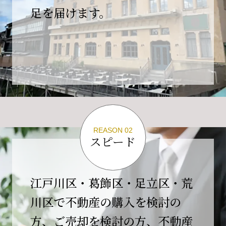
の為、
足を届けます。
４月２６日(日)は臨時休業とさせていただきま
す。
これもひとえに皆様のご支援の賜物と、心より感謝申し上
げます。
ご不便をおかけしますが、何卒よろしくお願い
いたします。
翌日より通常営業いたします。
REASON 02
スピード
2026-02-01
【開業10周年のご挨拶】
平素より格別のご高配を賜り、誠にありがとう
江戸川区・葛飾区・足立区・荒
ございます。
川区で不動産の購入を検討の
おかげさまで当社は、2026年2月1日をもちまし
方、ご売却を検討の方、不動産
て開業10周年を迎えることができました。