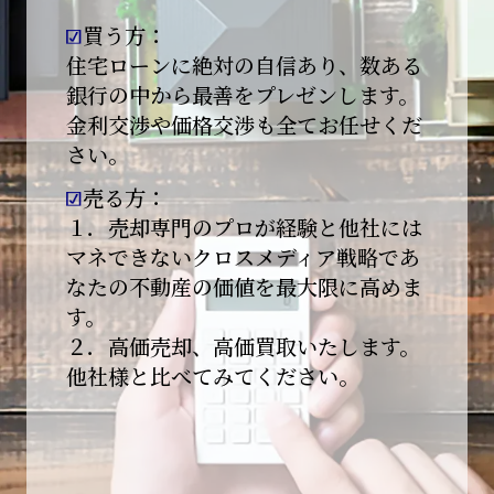
買う方：
2026-01-09
【新年あけましておめでとうございます】
住宅ローンに絶対の自信あり、数ある
銀行の中から最善をプレゼンします。
本日より始業いたしました。
金利交渉や価格交渉も全てお任せくだ
さい。
昨年は多くのご縁とご支援をいただき、心より
感謝申し上げます。
売る方：
本年も地域に根ざし、誠実な仕事を積み重ねて
１．売却専門のプロが経験と他社には
参ります。
マネできないクロスメディア戦略であ
なたの不動産の価値を最大限に高めま
引き続きどうぞよろしくお願いいたします。
す。
2025-12-20
２．高価売却、高価買取いたします。
【年末年始休業のお知らせ】
他社様と比べてみてください。
平素は格別のご愛顧を賜り、誠にありがとうご
ざいます。
下記期間を年末年始休業とさせて頂きます。