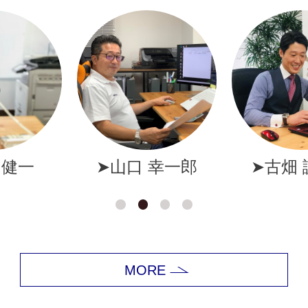
幸一郎
➤古畑 誠一郎
➤岩井
MORE