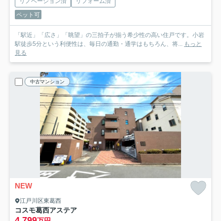
リノベーション済
リフォーム済
ペット可
「駅近」「広さ」「眺望」の三拍子が揃う希少性の高い住戸です。小岩
駅徒歩5分という利便性は、毎日の通勤・通学はもちろん、将...
もっと
見る
中古マンション
NEW
江戸川区東葛西
コスモ葛西アステア
4,799
万円