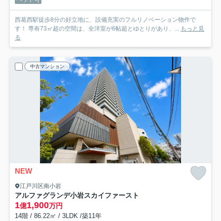
西葛西駅徒歩8分の好立地に、設備充実のフルリノベーション物件で
す！ 専有73㎡超の空間は、全洋室が6帖超とゆとりがあり、...
もっと見
る
中古マンション
NEW
江戸川区南小岩
アルファグランデ小岩スカイファースト
1
1,900
億
万円
14階 / 86.22㎡ / 3LDK /築11年