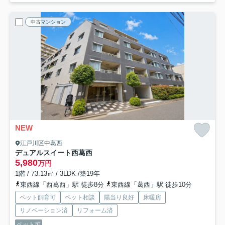
中古マンション
NEW
江戸川区中葛西
デュアルスイート西葛西
5,980
万円
1階 / 73.13㎡ / 3LDK /築19年
東西線「西葛西」駅 徒歩8分
東西線「葛西」駅 徒歩10分
ペット飼育可
ペット相談
陽当り良好
床暖房
リノベーション済
リフォーム済
ペット可