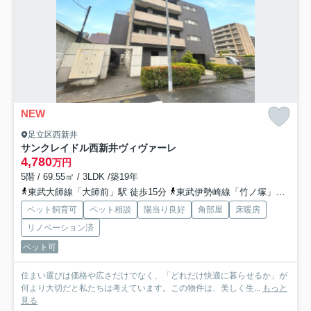
NEW
足立区西新井
サンクレイドル西新井ヴィヴァーレ
4,780
万円
5階 / 69.55㎡ / 3LDK /築19年
東武大師線「大師前」駅 徒歩15分
東武伊勢崎線「竹ノ塚」駅 徒歩17分
ペット飼育可
ペット相談
陽当り良好
角部屋
床暖房
リノベーション済
ペット可
住まい選びは価格や広さだけでなく、「どれだけ快適に暮らせるか」が
何より大切だと私たちは考えています。この物件は、美しく生...
もっと
見る