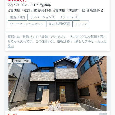
2階 / 71.50㎡ / 3LDK /築34年
東西線「葛西」駅 徒歩17分
東西線「西葛西」駅 徒歩33分
京葉線
陽当り良好
リノベーション済
リフォーム済
ウォークインクロゼット
室内洗濯機置場
エアコン
家探しは「間取り」や「設備」だけでなく、その街でどんな毎日を過ご
せるかも大切です。この住まいは、最新設備へ一新したフルリ...
もっと
見る
新築一戸建