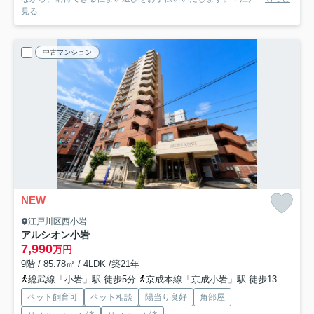
見る
中古マンション
NEW
江戸川区西小岩
アルシオン小岩
7,990
万円
9階 / 85.78㎡ / 4LDK /築21年
総武線「小岩」駅 徒歩5分
京成本線「京成小岩」駅 徒歩13分
北総
ペット飼育可
ペット相談
陽当り良好
角部屋