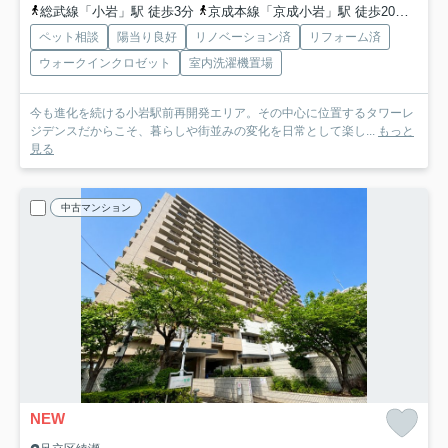
総武線「小岩」駅 徒歩3分
京成本線「京成小岩」駅 徒歩20分
京成
ペット相談
陽当り良好
リノベーション済
リフォーム済
ウォークインクロゼット
室内洗濯機置場
今も進化を続ける小岩駅前再開発エリア。その中心に位置するタワーレ
ジデンスだからこそ、暮らしや街並みの変化を日常として楽し...
もっと
見る
中古マンション
NEW