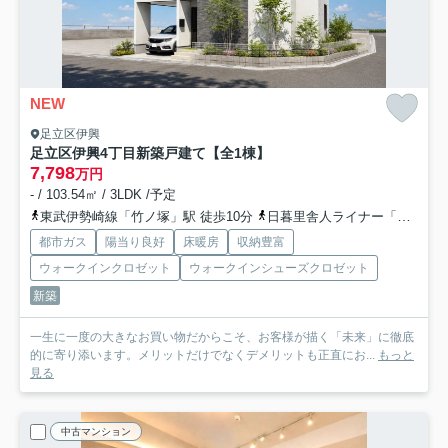
NEW
足立区伊興
足立区伊興4丁目新築戸建て【全1棟】
7,798
万円
- / 103.54㎡ / 3LDK /予定
東武伊勢崎線「竹ノ塚」駅 徒歩10分
日暮里舎人ライナー「舎人公園」駅 徒歩18分
都市ガス
陽当り良好
床暖房
収納豊富
ウォークインクロゼット
ウォークインシューズクロゼット
新築
一生に一度の大きなお買い物だからこそ、お客様が描く「未来」に徹底
的に寄り添います。メリットだけでなくデメリットも正直にお...
もっと
見る
中古マンション