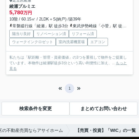
足立区綾瀬
綾瀬プルミエ
5,780
万円
10階 / 60.15㎡ / 2LDK＋S(納戸) /築39年
常磐緩行線「綾瀬」駅 徒歩3分
東武伊勢崎線「小菅」駅 徒歩12分
陽当り良好
リノベーション済
リフォーム済
ウォークインクロゼット
室内洗濯機置場
エアコン
私たちは「駅距離・管理・資産価値」の3つを重視して物件をご提案し
ています。本物件は綾瀬駅徒歩3分という高い利便性に加え、...
もっと
見る
1
検索条件を変更
まとめてお問い合わせ
区の不動産売買ならアサイホーム
【売買・投資】「WIC」の一覧