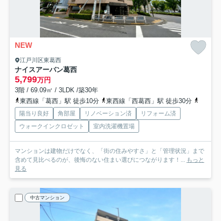
NEW
江戸川区東葛西
ナイスアーバン葛西
5,799
万円
3階 / 69.09㎡ / 3LDK /築30年
東西線「葛西」駅 徒歩10分
東西線「西葛西」駅 徒歩30分
東西線
陽当り良好
角部屋
リノベーション済
リフォーム済
ウォークインクロゼット
室内洗濯機置場
マンションは建物だけでなく、「街の住みやすさ」と「管理状況」まで
含めて見比べるのが、後悔のない住まい選びにつながります！...
もっと
見る
中古マンション