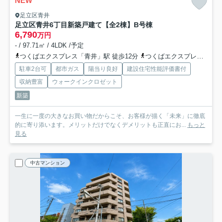
NEW
足立区青井
足立区青井6丁目新築戸建て【全2棟】
B号棟
6,790
万円
- / 97.71㎡ / 4LDK /予定
つくばエクスプレス「青井」駅 徒歩12分
つくばエクスプレス「六町」駅 徒歩18分
駐車2台可
都市ガス
陽当り良好
建設住宅性能評価書付
収納豊富
ウォークインクロゼット
新築
一生に一度の大きなお買い物だからこそ、お客様が描く「未来」に徹底
的に寄り添います。メリットだけでなくデメリットも正直にお...
もっと
見る
中古マンション