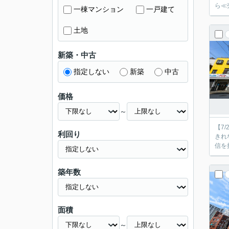
ら≪
一棟マンション
一戸建て
土地
新築・中古
指定しない
新築
中古
価格
～
【7
利回り
きれ
信を
築年数
面積
～