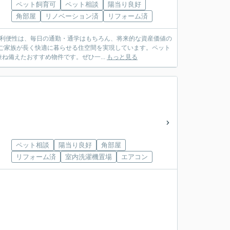
ペット飼育可
ペット相談
陽当り良好
角部屋
リノベーション済
リフォーム済
う利便性は、毎日の通勤・通学はもちろん、将来的な資産価値の
、ご家族が長く快適に暮らせる住空間を実現しています。ペット
備えたおすすめ物件です。ぜひ一...
もっと見る
ペット相談
陽当り良好
角部屋
リフォーム済
室内洗濯機置場
エアコン