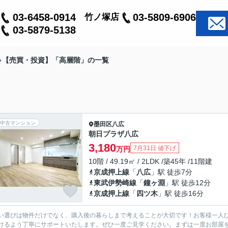
03-6458-0914
03-5809-6906
竹ノ塚店
03-5879-5138
【売買・投資】「高層階」の一覧
中古マンション
墨田区
八広
朝日プラザ八広
3,180
7月31日 値下げ
万円
10階 / 49.19㎡ / 2LDK /築45年 /11階建
京成押上線
「
八広
」駅 徒歩7分
東武伊勢崎線
「
鐘ヶ淵
」駅 徒歩12分
京成押上線
「
四ツ木
」駅 徒歩16分
い選びは物件だけでなく、購入後の暮らしまで考えることが大切です！お客様一人
けるよう丁寧にサポートいたします。ぜひ一度ご見学ください。まずは一度お部屋