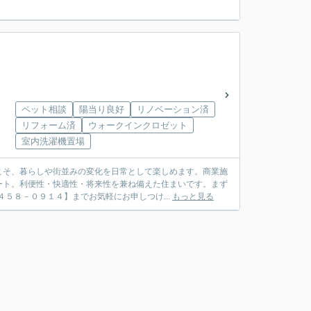
ペット相談
陽当り良好
リノベーション済
リフォーム済
ウォークインクロゼット
室内洗濯機置場
こそ、暮らしや街並みの変化を日常として楽しめます。商業施
ート。利便性・快適性・将来性を兼ね備えた住まいです。まず
５８－０９１４】までお気軽にお申しつけ...
もっと見る