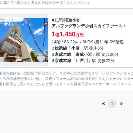
駅周辺でご購入をお考えの方はぜひ一度ごらんください♪
中古マンション
江戸川区
南小岩
アルファグランデ小岩スカイファースト
1
1,450
億
万円
14階 / 86.22㎡ / 3LDK /築11年 /29階建
総武線
「
小岩
」駅 徒歩3分
京成本線
「
京成小岩
」駅 徒歩20分
京成本線
「
江戸川
」駅 徒歩22分
進化を続ける小岩駅前再開発エリア。その中心に位置するタワーレジデンスだから
生活利便施設が身近に揃い、新規リフォーム済みの室内で新生活をスムーズにスタ
度お部屋をご覧いただけたらと思います！≪売買専門店≫のアサイホーム【０３-６４
1