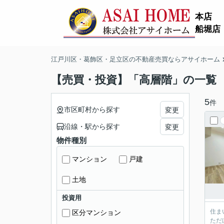
本店
船堀店
江戸川区・葛飾区・足立区の不動産売買ならアサイホーム
【売買・投資】「高層階」の一覧
5
件
市区町村から探す
変更
沿線・駅から探す
変更
物件種別
マンション
戸建
土地
投資用
住ま
区分マンション
ただ