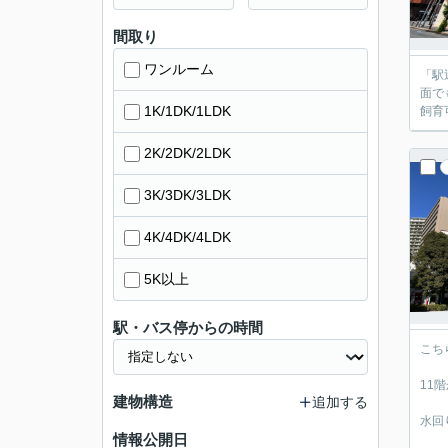
間取り
ワンルーム
「駅
面で
1K/1DK/1LDK
飼育
2K/2DK/2LDK
3K/3DK/3LDK
4K/4DK/4LDK
5K以上
駅・バス停からの時間
こち
11
建物構造
追加する
水回
情報公開日