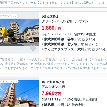
売買専門店≫のアサイホーム【０３-６４５８－０９１４】までお気軽にお申しつけ
中古マンション
足立区
花畑
グリーンパーク花畑Ⅱルヴァン
1,880
万円
8階 / 52.77㎡ / 2LDK /築39年 /8階建
東武伊勢崎線
「
谷塚
」駅 徒歩17分
東武伊勢崎線
「
竹ノ塚
」駅 徒歩28分
つくばエクスプレス
「
六町
」駅 徒歩47分
/27新価格です】 室内へ一歩入ると、所有様が「とても大切に住まわれてきた住ま
ない清潔感や空気感は、ぜひ現地でご体感いただきたいポイントです。リフォーム
持っておすすめできる一室です！ご見学や住宅ローンのご相談もお気軽にお問い合わせ
中古マンション
江戸川区
西小岩
アルシオン小岩
7,990
万円
9階 / 85.78㎡ / 4LDK /築21年 /14階建
総武線
「
小岩
」駅 徒歩5分