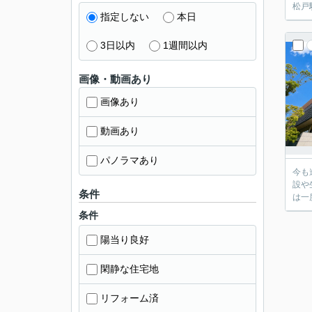
松戸
指定しない
本日
3日以内
1週間以内
画像・動画あり
画像あり
動画あり
パノラマあり
今も
設や
条件
は一
条件
陽当り良好
閑静な住宅地
リフォーム済