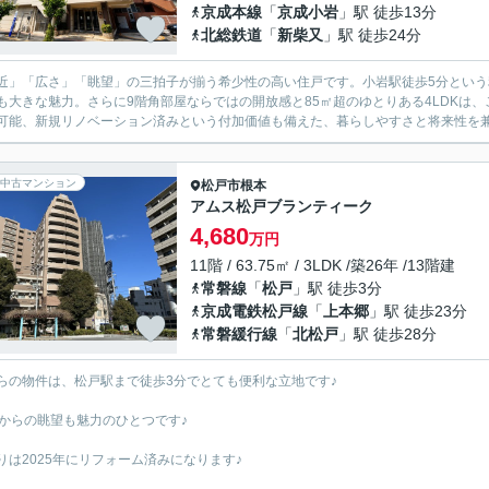
京成本線
「
京成小岩
」駅 徒歩13分
北総鉄道
「
新柴又
」駅 徒歩24分
近」「広さ」「眺望」の三拍子が揃う希少性の高い住戸です。小岩駅徒歩5分とい
も大きな魅力。さらに9階角部屋ならではの開放感と85㎡超のゆとりある4LDKは
可能、新規リノベーション済みという付加価値も備えた、暮らしやすさと将来性を兼ね
中古マンション
松戸市
根本
アムス松戸ブランティーク
4,680
万円
11階 / 63.75㎡ / 3LDK /築26年 /13階建
常磐線
「
松戸
」駅 徒歩3分
京成電鉄松戸線
「
上本郷
」駅 徒歩23分
常磐緩行線
「
北松戸
」駅 徒歩28分
らの物件は、松戸駅まで徒歩3分でとても便利な立地です♪
階からの眺望も魅力のひとつです♪
りは2025年にリフォーム済みになります♪