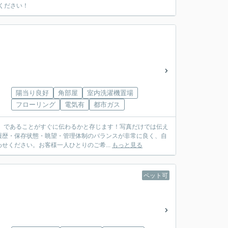
ください！
陽当り良好
角部屋
室内洗濯機置場
フローリング
電気有
都市ガス
い」であることがすぐに伝わるかと存じます！写真だけでは伝え
履歴・保存状態・眺望・管理体制のバランスが非常に良く、自
ください。お客様一人ひとりのご希...
もっと見る
ペット可