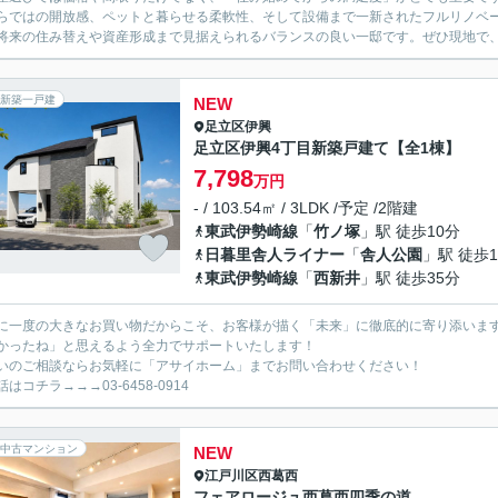
らではの開放感、ペットと暮らせる柔軟性、そして設備まで一新されたフルリノベ
将来の住み替えや資産形成まで見据えられるバランスの良い一邸です。ぜひ現地で、
新築一戸建
NEW
足立区
伊興
足立区伊興4丁目新築戸建て【全1棟】
7,798
万円
- / 103.54㎡ / 3LDK /予定 /2階建
東武伊勢崎線
「
竹ノ塚
」駅 徒歩10分
日暮里舎人ライナー
「
舎人公園
」駅 徒歩1
東武伊勢崎線
「
西新井
」駅 徒歩35分
に一度の大きなお買い物だからこそ、お客様が描く「未来」に徹底的に寄り添いま
かったね」と思えるよう全力でサポートいたします！
いのご相談ならお気軽に「アサイホーム」までお問い合わせください！
はコチラ→→→03-6458-0914
中古マンション
NEW
江戸川区
西葛西
フェアロージュ西葛西四季の道