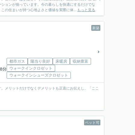
ーションが揃っています。今の暮らしを快適にするだけでな
この住まいが持つ心地よさと価値を実際に体...
もっと見る
新築
都市ガス
陽当り良好
床暖房
収納豊富
ウォークインクロゼット
8分
ウォークインシューズクロゼット
す。メリットだけでなくデメリットも正直にお伝えし、「ここ
ペット可