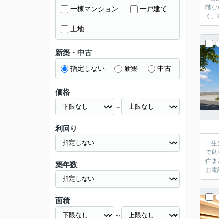
階な
一棟マンション
一戸建て
く、
土地
新築・中古
指定しない
新築
中古
価格
～
利回り
一生
で良
住ま
築年数
お電話
面積
～