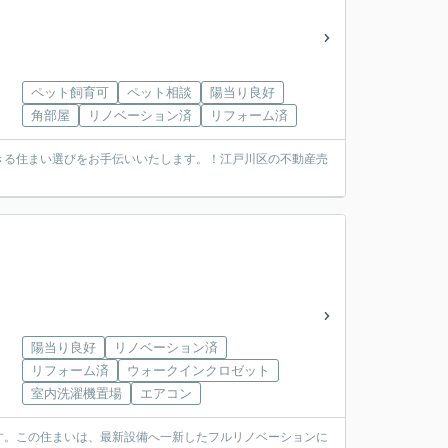
ペット飼育可
ペット相談
陽当り良好
角部屋
リノベーション済
リフォーム済
きる住まい選びをお手伝いいたします。！江戸川区の不動産売
陽当り良好
リノベーション済
リフォーム済
ウォークインクロゼット
室内洗濯機置場
エアコン
す。この住まいは、最新設備へ一新したフルリノベーションに