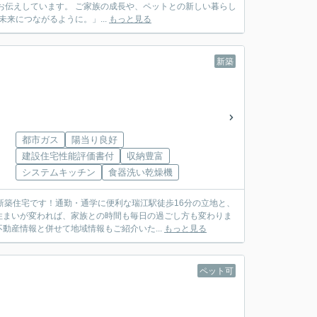
や、ペットとの新しい暮らし
選びが、ご家族の幸せな未来につながるように。」...
もっと見る
新築
都市ガス
陽当り良好
建設住宅性能評価書付
収納豊富
システムキッチン
食器洗い乾燥機
新築住宅です！通勤・通学に便利な瑞江駅徒歩16分の立地と、
住まいが変われば、家族との時間も毎日の過ごし方も変わりま
産情報と併せて地域情報もご紹介いた...
もっと見る
ペット可