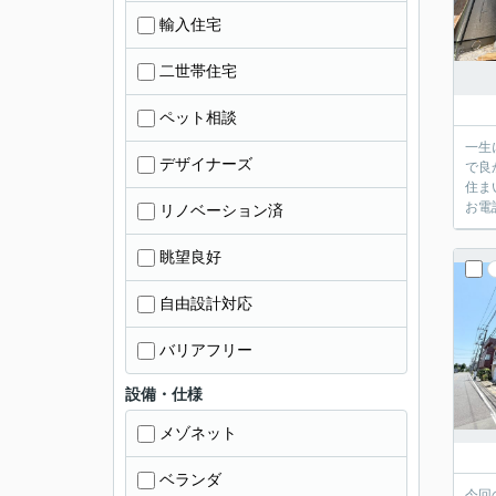
輸入住宅
二世帯住宅
ペット相談
一生
デザイナーズ
で良
住ま
お電話
リノベーション済
眺望良好
自由設計対応
バリアフリー
設備・仕様
メゾネット
ベランダ
今回