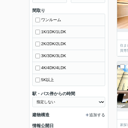
間取り
ワンルーム
1K/1DK/1LDK
2K/2DK/2LDK
住ま
買専
3K/3DK/3LDK
4K/4DK/4LDK
5K以上
駅・バス停からの時間
建物構造
追加する
家探
情報公開日