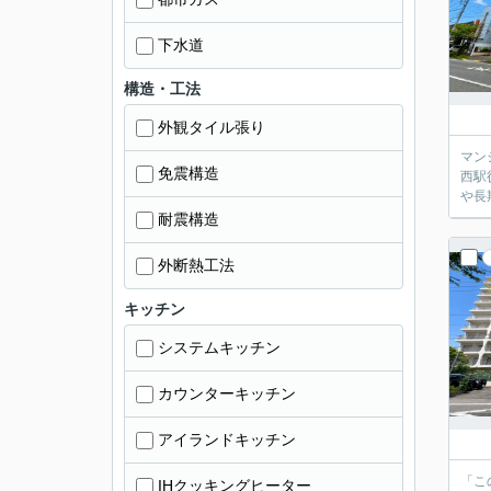
下水道
構造・工法
外観タイル張り
マン
免震構造
西駅
や長
耐震構造
外断熱工法
キッチン
システムキッチン
カウンターキッチン
アイランドキッチン
「こ
IHクッキングヒーター