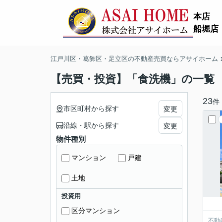
本店
船堀店
江戸川区・葛飾区・足立区の不動産売買ならアサイホーム
【売買・投資】「食洗機」の一覧
23
件
市区町村から探す
変更
沿線・駅から探す
変更
物件種別
マンション
戸建
土地
投資用
区分マンション
不動