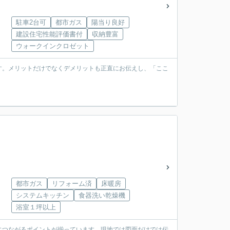
駐車2台可
都市ガス
陽当り良好
建設住宅性能評価書付
収納豊富
ウォークインクロゼット
す。メリットだけでなくデメリットも正直にお伝えし、「ここ
都市ガス
リフォーム済
床暖房
システムキッチン
食器洗い乾燥機
浴室１坪以上
につながるポイントが揃っています。現地では図面だけでは伝