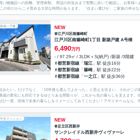
い物施設への距離、管理体制、 周辺の街並みまで実際に歩いて確認し、お客様へお伝えしています。 ご家族の成長
も、 この街だからこそ育める大切な時間があります。 「住まい
新築一戸建
NEW
江戸川区
南篠崎町
江戸川区南篠崎町1丁目 新築戸建 A号棟
6,490
万円
- / 97.29㎡ / 3LDK＋S(納戸) /新築 /3階建
都営新宿線
「
瑞江
」駅 徒歩16分
都営新宿線
「
篠崎
」駅 徒歩22分
都営新宿線
「
一之江
」駅 徒歩36分
住みたい」だけでなく、「10年後も選んでよかった」と思える住まい、それがこの
構成の変化にも対応できるゆとりある間取りが、これから先の暮らしを支えます。
ぜひ一度、現地で未来の暮らしをイメージしてみてください！アサイホームなら、不動
中古マンション
NEW
足立区
西新井
サンクレイドル西新井ヴィヴァーレ