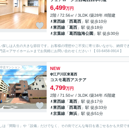
6,499
万円
2階 / 72.56㎡ / 3LDK /築28年 /8階建
東西線
「
西葛西
」駅 徒歩10分
東西線
「
葛西
」駅 徒歩18分
京葉線
「
葛西臨海公園
」駅 徒歩30分
い探しは人生の大きな節目です。お客様の理想やご不安に寄り添いながら、納得で
門店≪アサイホーム≫までお気軽にお問い合わせください！【 03-6458-0914 】
中古マンション
NEW
江戸川区
東葛西
コスモ葛西アステア
4,799
万円
2階 / 71.50㎡ / 3LDK /築34年 /5階建
東西線
「
葛西
」駅 徒歩17分
東西線
「
西葛西
」駅 徒歩33分
京葉線
「
舞浜
」駅 徒歩51分
しは「間取り」や「設備」だけでなく、その街でどんな毎日を過ごせるかも大切で