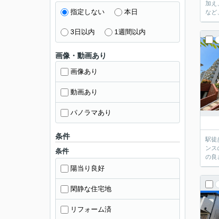
加え
指定しない
本日
など
3日以内
1週間以内
画像・動画あり
画像あり
動画あり
パノラマあり
条件
駅徒
ンス
条件
の良
陽当り良好
閑静な住宅地
リフォーム済