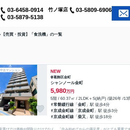
03-6458-0914
03-5809-6906
竹ノ塚店
03-5879-5138
【売買・投資】「食洗機」の一覧
中古マンション
NEW
葛飾区
金町
シャンノール金町
5,980
万円
5階 / 60.37㎡ / 2LDK＋S(納戸) /築26年 /1
常磐緩行線
「
金町
」駅 徒歩4分
京成金町線
「
京成金町
」駅 徒歩3分
京成金町線
「
柴又
」駅 徒歩18分
産選びでは価格や間取りだけでなく、「住み始めてからの満足度」がとても重要で