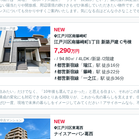
ない陽当たりや開放感、周辺環境の静けさもぜひ体感していただきたい物件です。
ンスについても分かりやすくご案内いたします。気になる点はどんな小さなことでもお
新築一戸建
NEW
江戸川区
南篠崎町
江戸川区南篠崎町1丁目 新築戸建 C号棟
7,290
万円
- / 94.80㎡ / 4LDK /新築 /2階建
都営新宿線
「
瑞江
」駅 徒歩16分
都営新宿線
「
篠崎
」駅 徒歩22分
都営新宿線
「
一之江
」駅 徒歩36分
住みたい」だけでなく、「10年後も選んでよかった」と思える住まい、それがこの
構成の変化にも対応できるゆとりある間取りが、これから先の暮らしを支えます。
ぜひ一度、現地で未来の暮らしをイメージしてみてください！アサイホームなら、不動
中古マンション
NEW
江戸川区
東葛西
ナイスアーバン葛西