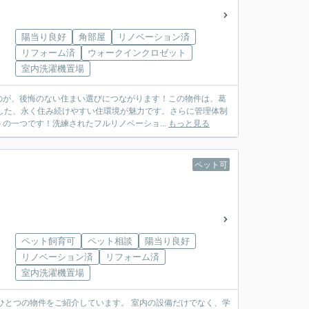
陽当り良好
角部屋
リノベーション済
リフォーム済
ウォークインクロゼット
室内洗濯機置場
のが、後悔のない住まい選びにつながります！この物件は、葛
した、永く住み続けやすい住環境が魅力です。さらに管理体制
の一つです！洗練されたフルリノベーショ...
もっと見る
ペット可
ペット飼育可
ペット相談
陽当り良好
リノベーション済
リフォーム済
室内洗濯機置場
介しています。 室内の設備だけでなく、学