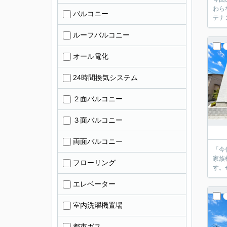
わら
バルコニー
テナ
ルーフバルコニー
オール電化
24時間換気システム
２面バルコニー
３面バルコニー
両面バルコニー
「今
家族
フローリング
す。
エレベーター
室内洗濯機置場
都市ガス