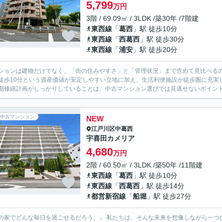
5,799
万円
3階 / 69.09㎡ / 3LDK /築30年 /7階建
東西線
「
葛西
」駅 徒歩10分
東西線
「
西葛西
」駅 徒歩30分
東西線
「
浦安
」駅 徒歩20分
ションは建物だけでなく、「街の住みやすさ」と「管理状況」まで含めて見比べる
徒歩10分という資産価値が安定しやすい立地に加え、生活利便施設が徒歩圏に充実
期修繕計画がしっかりしていることは、中古マンション選びでは見逃せないポイント
中古マンション
NEW
江戸川区
中葛西
宇喜田カメリア
4,680
万円
2階 / 60.50㎡ / 3LDK /築50年 /11階建
東西線
「
葛西
」駅 徒歩10分
東西線
「
西葛西
」駅 徒歩14分
都営新宿線
「
船堀
」駅 徒歩27分
の家でどんな毎日を過ごせるだろう。」 私たちは、そんな未来を想像しながら一つひとつの物件をご紹