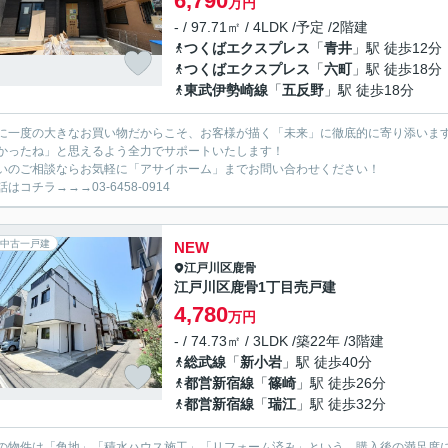
6,790
万円
- / 97.71㎡ / 4LDK /予定 /2階建
つくばエクスプレス
「
青井
」駅 徒歩12分
つくばエクスプレス
「
六町
」駅 徒歩18分
東武伊勢崎線
「
五反野
」駅 徒歩18分
に一度の大きなお買い物だからこそ、お客様が描く「未来」に徹底的に寄り添いま
かったね」と思えるよう全力でサポートいたします！
いのご相談ならお気軽に「アサイホーム」までお問い合わせください！
はコチラ→→→03-6458-0914
中古一戸建
NEW
江戸川区
鹿骨
江戸川区鹿骨1丁目売戸建
4,780
万円
- / 74.73㎡ / 3LDK /築22年 /3階建
総武線
「
新小岩
」駅 徒歩40分
都営新宿線
「
篠崎
」駅 徒歩26分
都営新宿線
「
瑞江
」駅 徒歩32分
の物件は「角地」「積水ハウス施工」「リフォーム済み」という、購入後の満足度