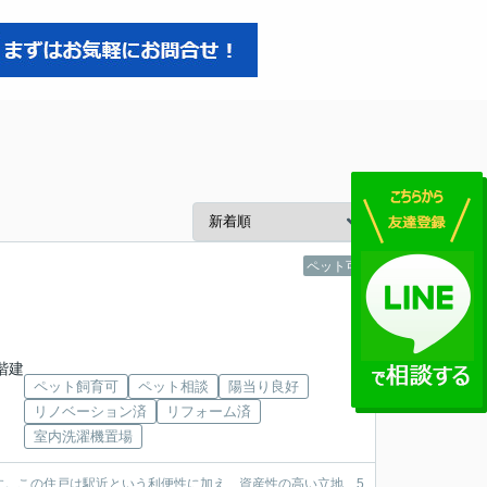
ペット可
3階建
ペット飼育可
ペット相談
陽当り良好
リノベーション済
リフォーム済
室内洗濯機置場
す。この住戸は駅近という利便性に加え、資産性の高い立地、5