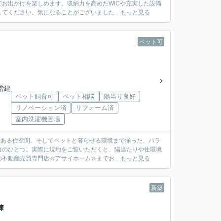
お出かけを楽しめます。収納力を高めたWICや充実した設備
てください。気になることがございました...
もっと見る
ペット可
1階建
ペット飼育可
ペット相談
陽当り良好
リノベーション済
リフォーム済
室内洗濯機置場
りある住空間、そしてペットと暮らせる環境まで揃った、バラ
力のひとつ。実際に現地をご覧いただくと、陽当たりや住環境
不動産売買専門店≪アサイホーム≫までお...
もっと見る
新築
棟