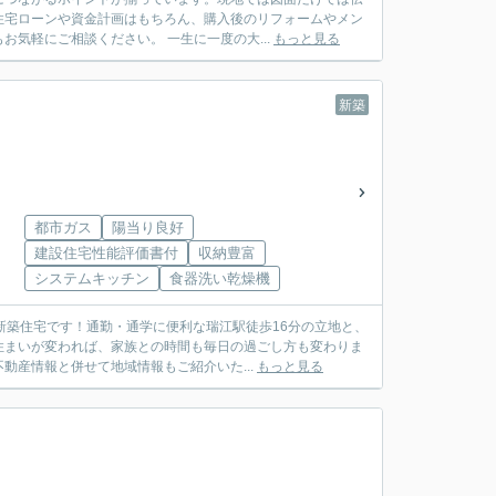
住宅ローンや資金計画はもちろん、購入後のリフォームやメン
気軽にご相談ください。 一生に一度の大...
もっと見る
新築
都市ガス
陽当り良好
建設住宅性能評価書付
収納豊富
システムキッチン
食器洗い乾燥機
新築住宅です！通勤・通学に便利な瑞江駅徒歩16分の立地と、
住まいが変われば、家族との時間も毎日の過ごし方も変わりま
産情報と併せて地域情報もご紹介いた...
もっと見る