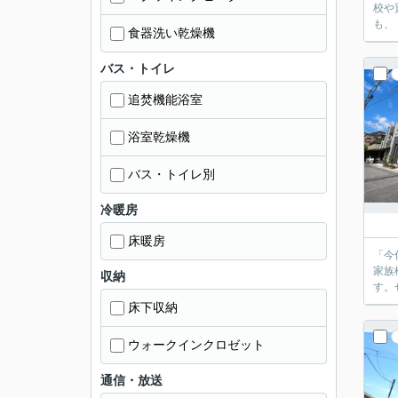
校や買
食器洗い乾燥機
バス・トイレ
追焚機能浴室
浴室乾燥機
バス・トイレ別
冷暖房
床暖房
「今
家族
収納
す。
床下収納
ウォークインクロゼット
通信・放送