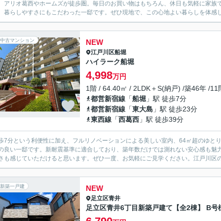
、アリオ葛西やホームズが徒歩圏。毎日のお買い物はもちろん、休日も気軽に家族で
、暮らしやすさにもこだわった一邸です。ぜひ現地で、この心地よい暮らしを体感し
中古マンション
NEW
江戸川区
船堀
ハイラーク船堀
4,998
万円
1階 / 64.40㎡ / 2LDK＋S(納戸) /築46年 /1
都営新宿線
「
船堀
」駅 徒歩7分
都営新宿線
「
東大島
」駅 徒歩23分
東西線
「
西葛西
」駅 徒歩39分
歩7分という利便性に加え、フルリノベーションによる美しい室内、64㎡超のゆと
の良い一邸です。新耐震基準に適合しており、築年数だけでは測れない安心感も魅
さも感じていただけると思います。ぜひ一度、お気軽にご見学ください。江戸川区の
新築一戸建
NEW
足立区
青井
足立区青井6丁目新築戸建て【全2棟】 B号