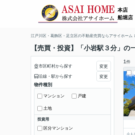
本店
船堀店
江戸川区・葛飾区・足立区の不動産売買ならアサイホーム
【売買・投資】「小岩駅３分」の
1
件
市区町村から探す
変更
沿線・駅から探す
変更
物件種別
マンション
戸建
土地
投資用
区分マンション
今も