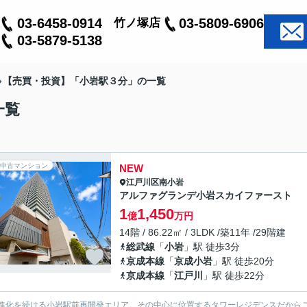
03-6458-0914
03-5809-6906
竹ノ塚店
03-5879-5138
【売買・投資】「小岩駅３分」の一覧
一覧
中古マンション
NEW
江戸川区
南小岩
アルファグランデ小岩スカイファースト
1
1,450
億
万円
14階 / 86.22㎡ / 3LDK /築11年 /29階建
総武線
「
小岩
」駅 徒歩3分
京成本線
「
京成小岩
」駅 徒歩20分
京成本線
「
江戸川
」駅 徒歩22分
進化を続ける小岩駅前再開発エリア。その中心に位置するタワーレジデンスだから