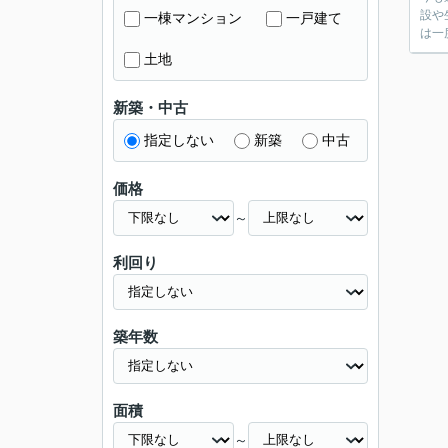
設や
一棟マンション
一戸建て
は一
土地
新築・中古
指定しない
新築
中古
価格
～
利回り
築年数
面積
～