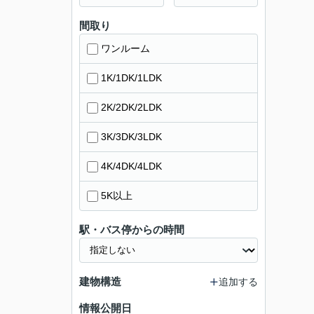
間取り
ワンルーム
1K/1DK/1LDK
2K/2DK/2LDK
3K/3DK/3LDK
4K/4DK/4LDK
5K以上
駅・バス停からの時間
建物構造
追加する
情報公開日