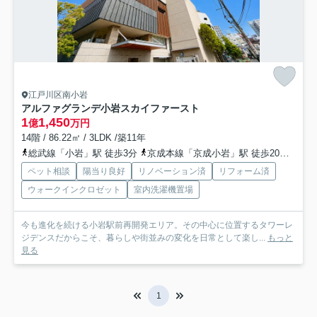
江戸川区南小岩
アルファグランデ小岩スカイファースト
1
1,450
億
万円
14階 / 86.22㎡ / 3LDK /築11年
総武線「小岩」駅 徒歩3分
京成本線「京成小岩」駅 徒歩20分
京成
ペット相談
陽当り良好
リノベーション済
リフォーム済
ウォークインクロゼット
室内洗濯機置場
今も進化を続ける小岩駅前再開発エリア。その中心に位置するタワーレ
ジデンスだからこそ、暮らしや街並みの変化を日常として楽し...
もっと
見る
1