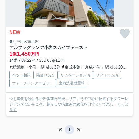
NEW
江戸川区南小岩
アルファグランデ小岩スカイファースト
1
1,450
億
万円
14階 / 86.22㎡ / 3LDK /築11年
総武線「小岩」駅 徒歩3分
京成本線「京成小岩」駅 徒歩20分
京成
ペット相談
陽当り良好
リノベーション済
リフォーム済
ウォークインクロゼット
室内洗濯機置場
今も進化を続ける小岩駅前再開発エリア。その中心に位置するタワーレ
ジデンスだからこそ、暮らしや街並みの変化を日常として楽し...
もっと
見る
1