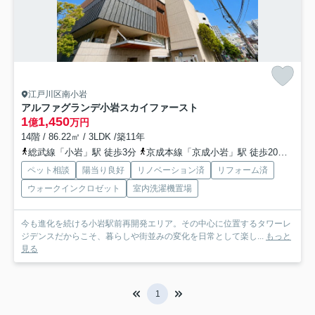
江戸川区南小岩
アルファグランデ小岩スカイファースト
1
1,450
億
万円
14階 / 86.22㎡ / 3LDK /築11年
総武線「小岩」駅 徒歩3分
京成本線「京成小岩」駅 徒歩20分
京成
ペット相談
陽当り良好
リノベーション済
リフォーム済
ウォークインクロゼット
室内洗濯機置場
今も進化を続ける小岩駅前再開発エリア。その中心に位置するタワーレ
ジデンスだからこそ、暮らしや街並みの変化を日常として楽し...
もっと
見る
1