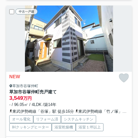
中古一戸建
NEW
草加市谷塚仲町
草加市谷塚仲町売戸建て
3,549
万円
- / 96.05㎡ / 4LDK /築14年
東武伊勢崎線「谷塚」駅 徒歩16分
東武伊勢崎線「竹ノ塚」駅 徒歩26分
オール電化
リフォーム済
システムキッチン
IHクッキングヒーター
浴室乾燥機
浴室１坪以上