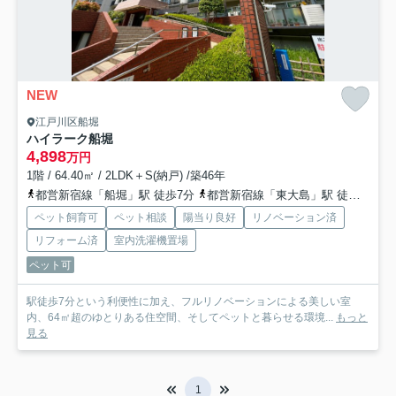
NEW
江戸川区船堀
ハイラーク船堀
4,898
万円
1階 / 64.40㎡ / 2LDK＋S(納戸) /築46年
都営新宿線「船堀」駅 徒歩7分
都営新宿線「東大島」駅 徒歩23分
ペット飼育可
ペット相談
陽当り良好
リノベーション済
リフォーム済
室内洗濯機置場
ペット可
駅徒歩7分という利便性に加え、フルリノベーションによる美しい室
内、64㎡超のゆとりある住空間、そしてペットと暮らせる環境...
もっと
見る
1