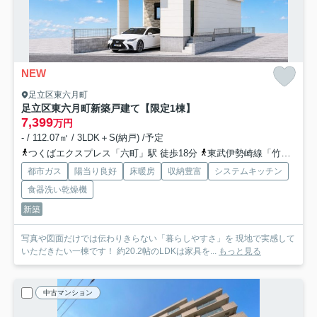
NEW
足立区東六月町
足立区東六月町新築戸建て【限定1棟】
7,399
万円
- / 112.07㎡ / 3LDK＋S(納戸) /予定
つくばエクスプレス「六町」駅 徒歩18分
東武伊勢崎線「竹ノ塚」駅 徒歩29分
都市ガス
陽当り良好
床暖房
収納豊富
システムキッチン
食器洗い乾燥機
新築
写真や図面だけでは伝わりきらない「暮らしやすさ」を 現地で実感して
いただきたい一棟です！ 約20.2帖のLDKは家具を...
もっと見る
中古マンション