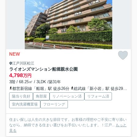
NEW
江戸川区松江
ライオンズマンション船堀親水公園
4,798
万円
3階 / 68.25㎡ / 3LDK /築31年
都営新宿線「船堀」駅 徒歩26分
総武線「新小岩」駅 徒歩29分
都
陽当り良好
角部屋
リノベーション済
リフォーム済
室内洗濯機置場
フローリング
住まい探しは人生の大きな節目です。お客様の理想やご不安に寄り添い
ながら、納得できる住まい選びをお手伝いいたします。！江戸...
もっと
見る