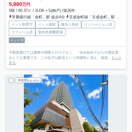
5,980
万円
5階 / 60.37㎡ / 2LDK＋S(納戸) /築26年
常磐緩行線「金町」駅 徒歩4分
京成金町線「京成金町」駅 徒歩3分
ペット飼育可
ペット相談
陽当り良好
リノベーション済
リフォーム済
室内洗濯機置場
ペット可
不動産選びでは価格や間取りだけでなく、「住み始めてからの満足度」
がとても重要です。この住戸は駅近という利便性に加え、資産...
もっと
見る
中古マンション