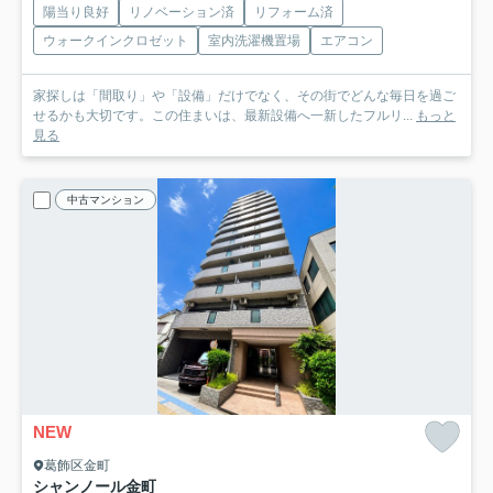
陽当り良好
リノベーション済
リフォーム済
ウォークインクロゼット
室内洗濯機置場
エアコン
家探しは「間取り」や「設備」だけでなく、その街でどんな毎日を過ご
せるかも大切です。この住まいは、最新設備へ一新したフルリ...
もっと
見る
中古マンション
NEW
葛飾区金町
シャンノール金町