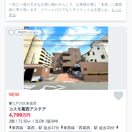
一生に一度の大きなお買い物だからこそ、お客様が描く「未来」に徹底
的に寄り添います。メリットだけでなくデメリットも正直にお...
もっと
見る
中古マンション
NEW
江戸川区東葛西
コスモ葛西アステア
4,799
万円
2階 / 71.50㎡ / 3LDK /築34年
東西線「葛西」駅 徒歩17分
東西線「西葛西」駅 徒歩33分
京葉線