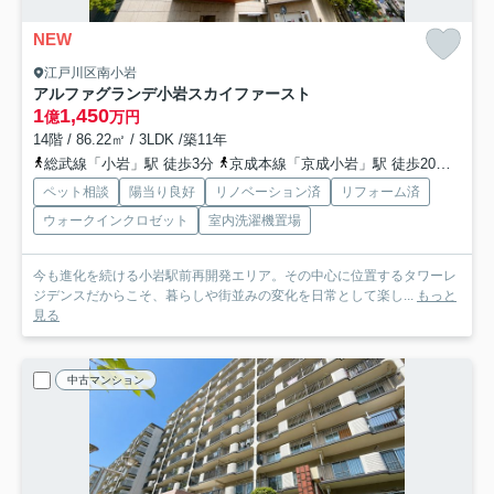
NEW
江戸川区南小岩
アルファグランデ小岩スカイファースト
1
1,450
億
万円
14階 / 86.22㎡ / 3LDK /築11年
総武線「小岩」駅 徒歩3分
京成本線「京成小岩」駅 徒歩20分
京成
ペット相談
陽当り良好
リノベーション済
リフォーム済
ウォークインクロゼット
室内洗濯機置場
今も進化を続ける小岩駅前再開発エリア。その中心に位置するタワーレ
ジデンスだからこそ、暮らしや街並みの変化を日常として楽し...
もっと
見る
中古マンション