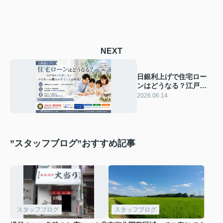
NEXT
日銀利上げで住宅ロー
ンはどうなる？江戸川
区で失敗しないマイホ
2026.06.14
ーム購入のポイントを
解説！
”スタッフブログ”おすすめ記事
スタッフブログ
スタッフブログ