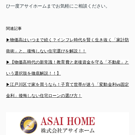
ひ一度アサイホームまでお気軽にご相談ください。
関連記事
物価高はいつまで続く？インフレ時代を賢く生き抜く「家計防
▶
衛術」と、後悔しない住宅選びを解説！！
【物価高時代の新常識！教育費と老後資金を守る「不動産」と
▶
いう選択肢を徹底解説！！】
江戸川区で家を買うなら！子育て世帯が迷う「変動金利vs固定
▶
金利」後悔しない住宅ローンの選び方！