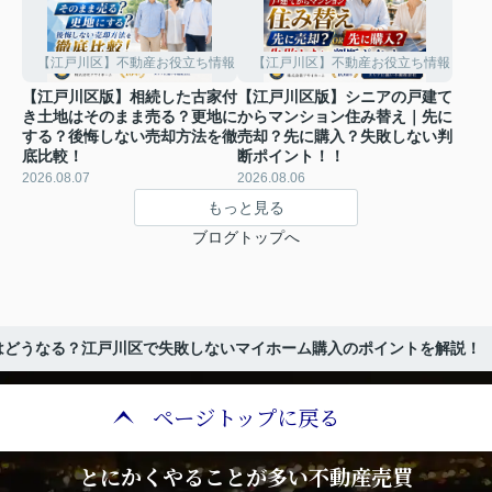
【江戸川区】不動産お役立ち情報
【江戸川区】不動産お役立ち情報
【江戸川区版】相続した古家付
【江戸川区版】シニアの戸建て
き土地はそのまま売る？更地に
からマンション住み替え｜先に
する？後悔しない売却方法を徹
売却？先に購入？失敗しない判
底比較！
断ポイント！！
2026.08.07
2026.08.06
もっと見る
ブログトップへ
はどうなる？江戸川区で失敗しないマイホーム購入のポイントを解説！
ページトップに戻る
とにかくやることが多い不動産売買