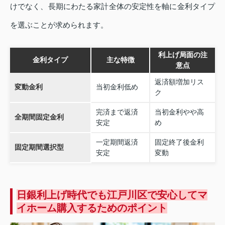
けでなく、長期にわたる家計全体の安定性を軸に金利タイプ
を選ぶことが求められます。
利上げ局面の注
金利タイプ
主な特徴
意点
返済額増加リス
変動金利
当初金利低め
ク
完済まで返済
当初金利やや高
全期間固定金利
安定
め
一定期間返済
固定終了後金利
固定期間選択型
安定
変動
日銀利上げ時代でも江戸川区で安心してマ
イホーム購入するためのポイント