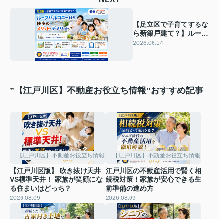
【足立区で子育てするな
ら新築戸建て？】ルーフ
バルコニー付き住宅のメ
2026.06.14
リット・デメリット！！
”【江戸川区】不動産お役立ち情報”おすすめ記事
【江戸川区】不動産お役立ち情報
【江戸川区】不動産お役立ち情報
【江戸川区版】 吹き抜け天井
江戸川区の不動産活用で賢く相
VS標準天井！ 家族が笑顔にな
続税対策！家族が安心できる生
る住まいはどっち？
前準備の進め方
2026.08.09
2026.08.09