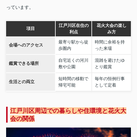
っています。
江戸川区在住の
花火大会の楽し
項目
利点
み方
最寄り駅から徒
時間に余裕を持
会場へのアクセス
歩圏内
った来場
自宅近くの河川
混雑を避けたゆ
鑑賞できる場所
敷や公園
とり鑑賞
短時間の移動で
毎年の恒例行事
生活との両立
帰宅可能
として定着
江戸川区周辺での暮らしや住環境と花火大
会の関係