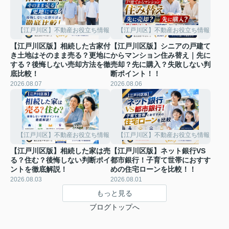
【江戸川区】不動産お役立ち情報
【江戸川区】不動産お役立ち情報
【江戸川区版】相続した古家付
【江戸川区版】シニアの戸建て
き土地はそのまま売る？更地に
からマンション住み替え｜先に
する？後悔しない売却方法を徹
売却？先に購入？失敗しない判
底比較！
断ポイント！！
2026.08.07
2026.08.06
【江戸川区】不動産お役立ち情報
【江戸川区】不動産お役立ち情報
【江戸川区版】相続した家は売
【江戸川区版】ネット銀行VS
る？住む？後悔しない判断ポイ
都市銀行！子育て世帯におすす
ントを徹底解説！
めの住宅ローンを比較！！
2026.08.03
2026.08.01
もっと見る
ブログトップへ