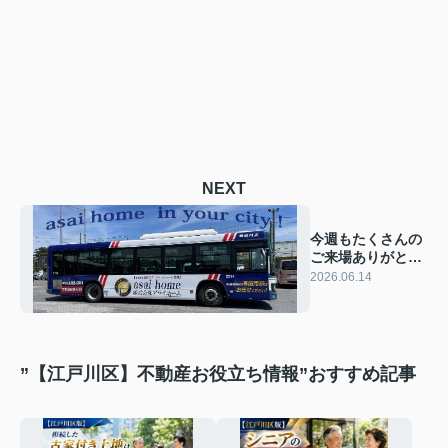
NEXT
今週もたくさんの
ご来場ありがとう
ございました！！
2026.06.14
”【江戸川区】不動産お役立ち情報”おすすめ記事