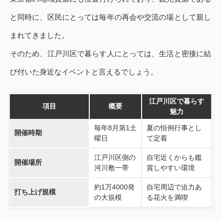
と同時に、区民にとっては毎年の再会や交流の場として親し
まれてきました。
そのため、江戸川区で暮らす人にとっては、生活と密接に結
び付いた身近なイベントと言えるでしょう。
江戸川区で暮らす
項目
概要
魅力
毎年8月第1土
夏の恒例行事とし
開催時期
曜日
て定着
江戸川区側の
自宅近くからも鑑
開催場所
河川敷一帯
賞しやすい環境
約1万4000発
自宅周辺で迫力あ
打ち上げ規模
の大規模
る花火を満喫