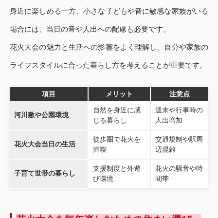
身近に楽しめる一方、小さな子どもや音に敏感な家族がいる
場合には、当日の音や人出への配慮も必要です。
花火大会の魅力と生活への影響をよく理解し、自分や家族の
ライフスタイルに合った暮らし方を考えることが重要です。
項目
メリット
注意点
自然を身近に感
週末や行事時の
河川敷や公園環境
じる暮らし
人出増加
徒歩圏で花火を
交通規制や駅周
花火大会当日の生活
満喫
辺混雑
支援制度と外遊
花火の騒音や時
子育て世帯の暮らし
び環境
間帯