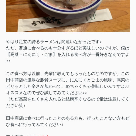
やはり足立の誇るラーメンは間違いなかったです♪
ただ、普通に食べるのも十分すぎるほど美味しいのですが、僕は
【高菜・にんにく・ごま】を入れる食べ方が一番好きなんですよ
♪♪
この食べ方は以前、先輩に教えてもらったものなのですが、この
田中商店の濃厚な豚骨スープに、にんにくとごまの風味、高菜の
ピリッとした辛さが加わって、めちゃくちゃ美味しいんですよ♪♪
オススメなのでぜひ試してみてください♪♪
（ただ高菜をたくさん入れると結構辛くなるので量は注意してく
ださい笑）
田中商店に食べに行ったことのある方も、行ったことない方もぜ
ひ食べに行ってみてください♪