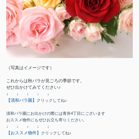
（写真はイメージです）
これからは秋バラが見ごろの季節です。
ぜひ出かけてみてください♪
↓
↓
↓
↓
↓
【清和バラ園】
クリックしてね♪
清和バラ園にお出かけの際には青井4丁目にございます
おススメ物件にもぜひお立ち寄りください。
↓
↓
↓
↓
↓
【おススメ物件】
クリックしてね♪