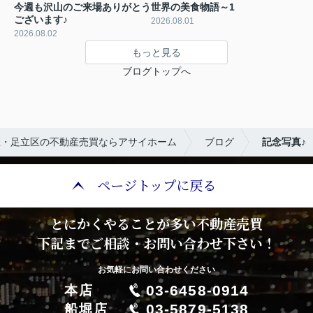
今週も沢山のご来場ありがとう
世界の美食物語～1
ございます♪
2026.08.01
2026.08.02
もっと見る
ブログトップへ
区・足立区の不動産売買ならアサイホーム
ブログ
記念写真♪
ページトップに戻る
とにかくやることが多い不動産売買
下記までご相談・お問い合わせ下さい！
お気軽にお問い合わせください
03-6458-0914
本店
03-5879-5138
船堀店