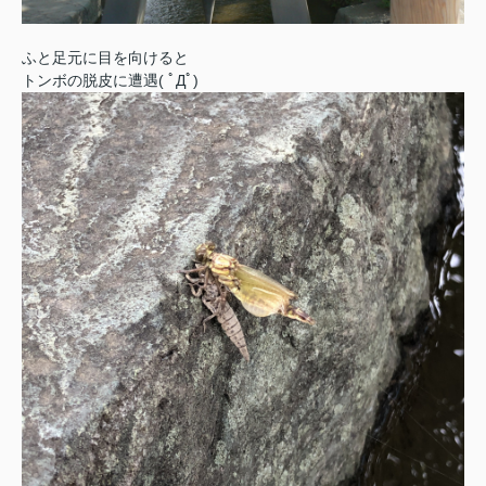
ふと足元に目を向けると
トンボの脱皮に遭遇( ﾟДﾟ)