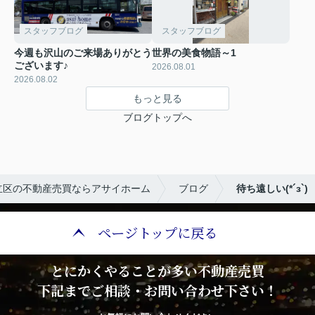
スタッフブログ
スタッフブログ
今週も沢山のご来場ありがとう
世界の美食物語～1
ございます♪
2026.08.01
2026.08.02
もっと見る
ブログトップへ
立区の不動産売買ならアサイホーム
ブログ
待ち遠しい(*´з`)
ページトップに戻る
とにかくやることが多い不動産売買
下記までご相談・お問い合わせ下さい！