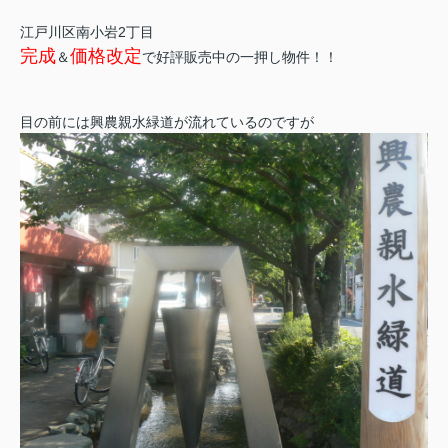
江戸川区南小岩2丁目
完成
価格改定
＆
で好評販売中の一押し物件！！
目の前には興農親水緑道が流れているのですが