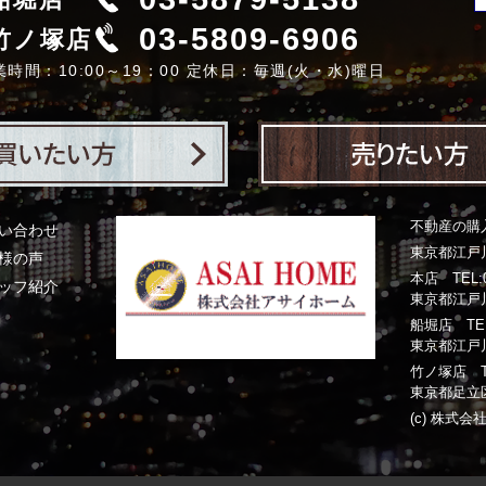
03-5809-6906
竹ノ塚店
業時間：10:00～19：00 定休日：毎週(火・水)曜日
不動産の購
い合わせ
東京都江戸川
様の声
本店 TEL:03
ッフ紹介
東京都江戸川
船堀店 TEL:0
東京都江戸川
竹ノ塚店 TEL:
東京都足立区
(c) 株式会社