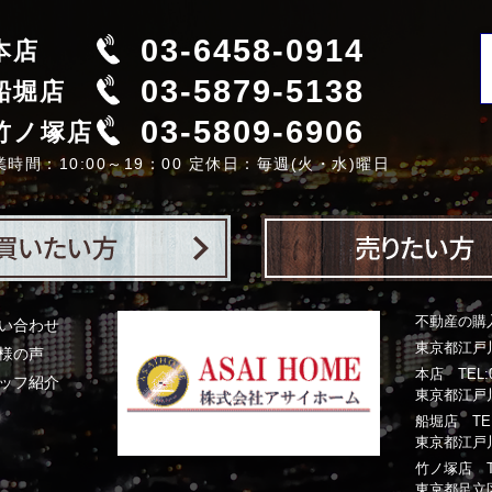
03-6458-0914
本店
03-5879-5138
船堀店
03-5809-6906
竹ノ塚店
業時間：10:00～19：00 定休日：毎週(火・水)曜日
不動産の購
い合わせ
東京都江戸川
様の声
本店 TEL:03
ッフ紹介
東京都江戸川
船堀店 TEL:0
東京都江戸川
竹ノ塚店 TEL:
東京都足立区