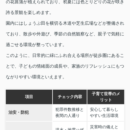
の花菖蒲が植えられており、初夏には色とりどりの花が咲き
誇る景観を楽しめます。
園内にはしょうぶ田を横切る木道や芝生広場などが整備され
ており、散歩や外遊び、季節の自然観察など、親子で気軽に
過ごせる環境が整っています。
このように、日常的に緑にふれ合える場所が徒歩圏にあるこ
とで、子どもの情緒面の成長や、家族のリフレッシュにもつ
ながりやすい環境といえます。
子育て世帯のメ
項目
チェック内容
リット
犯罪件数推移と
安心して暮らし
治安・防犯
夜間の人通り
やすい生活環境
災害時の備えと
洪水・地震ハザ