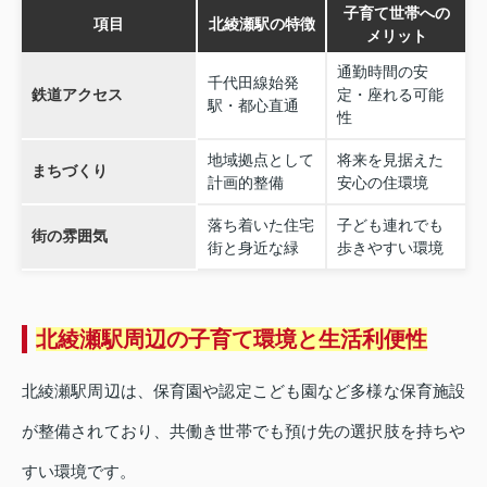
子育て世帯への
項目
北綾瀬駅の特徴
メリット
通勤時間の安
千代田線始発
鉄道アクセス
定・座れる可能
駅・都心直通
性
地域拠点として
将来を見据えた
まちづくり
計画的整備
安心の住環境
落ち着いた住宅
子ども連れでも
街の雰囲気
街と身近な緑
歩きやすい環境
北綾瀬駅周辺の子育て環境と生活利便性
北綾瀬駅周辺は、保育園や認定こども園など多様な保育施設
が整備されており、共働き世帯でも預け先の選択肢を持ちや
すい環境です。