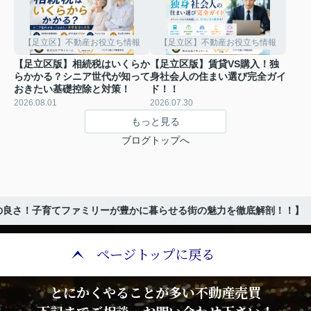
【足立区】不動産お役立ち情報
【足立区】不動産お役立ち情報
【足立区版】相続税はいくらか
【足立区版】賃貸VS購入！独
らかかる？シニア世代が知って
身社会人の住まい選び完全ガイ
おきたい基礎控除と対策！
ド！！
2026.08.01
2026.07.30
もっと見る
ブログトップへ
の良さ！子育てファミリーが豊かに暮らせる街の魅力を徹底解剖！！】
ページトップに戻る
とにかくやることが多い不動産売買