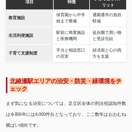
項目
特徴
リット
保育園から中学
通園通学の負担
教育施設
校まで整備
軽減
駅前に商業施設
徒歩圏で買い物
生活利便施設
と医療機関
と受診完結
手当と相談窓口
経済面と心の両
子育て支援制度
の充実
方を支援
北綾瀬駅エリアの治安・防災・緑環境をチ
ェック
まず気になる治安については、足立区全体の刑法犯認知件数
は令和6年には4,000件台となっており、ここ数年はおおむね
横ばい傾向です。