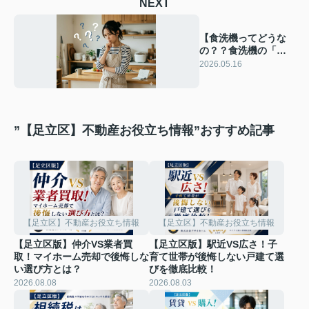
NEXT
【食洗機ってどうな
の？？食洗機の「本
当の実力」と、上手
2026.05.16
な使いこなしガイ
ド】
”【足立区】不動産お役立ち情報”おすすめ記事
【足立区】不動産お役立ち情報
【足立区】不動産お役立ち情報
【足立区版】仲介VS業者買
【足立区版】駅近VS広さ！子
取！マイホーム売却で後悔しな
育て世帯が後悔しない戸建て選
い選び方とは？
びを徹底比較！
2026.08.08
2026.08.03