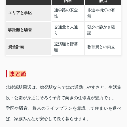
内容
眼点
通学路の安全
歩道や街灯の有
エリアと学区
性
無
交通量と人通
朝夕の静かさ確
駅距離と騒音
り
認
返済額と貯蓄
資金計画
教育費との両立
額
まとめ
北綾瀬駅周辺は、始発駅ならではの通勤しやすさと、生活施
設・公園が身近にそろう子育て向きの住環境が魅力です。
学区や騒音、将来のライフプランを意識して住まいを選べ
ば、家族みんなが安心して長く暮らせます。