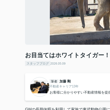
お目当てはホワイトタイガー！
スタッフブログ
2026.05.09
加藤 剛
筆者
不動産キャリア13年
お客様に分かりやすい不動産情報を提
GWの長期休暇を利用して家族で東武動物公園