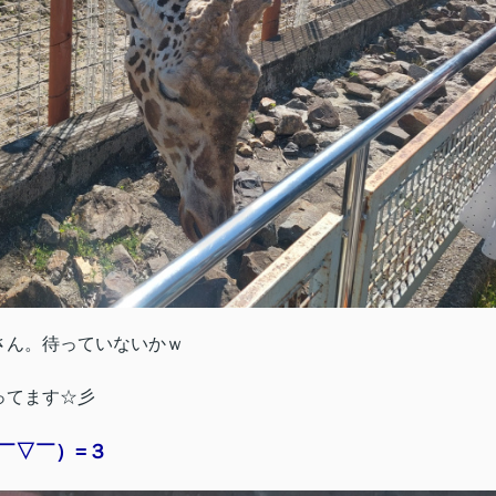
さん。待っていないかｗ
ってます☆彡
￣▽￣）=３