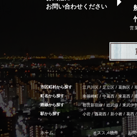
お問い合わせください
営
市区町村から探す
/
/
/
江戸川区
足立区
葛飾区
町名から探す
/
/
/
南篠崎町
中葛西
東葛西
路線から探す
/
/
都営新宿線
総武線
東武伊
駅から探す
/
/
/
/
小岩
西葛西
新小岩
葛西
ホーム
オススメ物件
お問