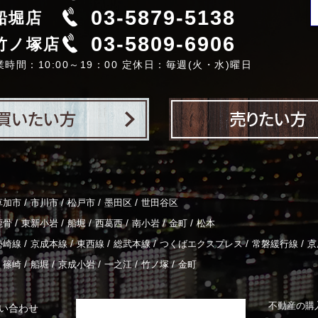
03-5879-5138
船堀店
03-5809-6906
竹ノ塚店
業時間：10:00～19：00 定休日：毎週(火・水)曜日
/
/
/
/
草加市
市川市
松戸市
墨田区
世田谷区
/
/
/
/
/
/
鹿骨
東新小岩
船堀
西葛西
南小岩
金町
松本
/
/
/
/
/
/
勢崎線
京成本線
東西線
総武本線
つくばエクスプレス
常磐緩行線
京
/
/
/
/
/
篠崎
船堀
京成小岩
一之江
竹ノ塚
金町
不動産の購
い合わせ