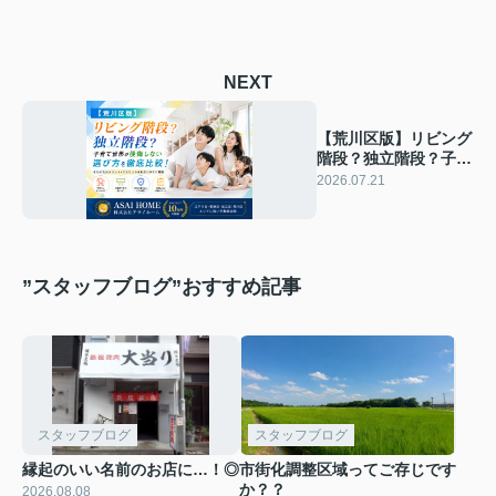
NEXT
【荒川区版】リビング
階段？独立階段？子育
て世帯が後悔しない選
2026.07.21
び方を徹底比較！
”スタッフブログ”おすすめ記事
スタッフブログ
スタッフブログ
縁起のいい名前のお店に…！◎
市街化調整区域ってご存じです
か？？
2026.08.08