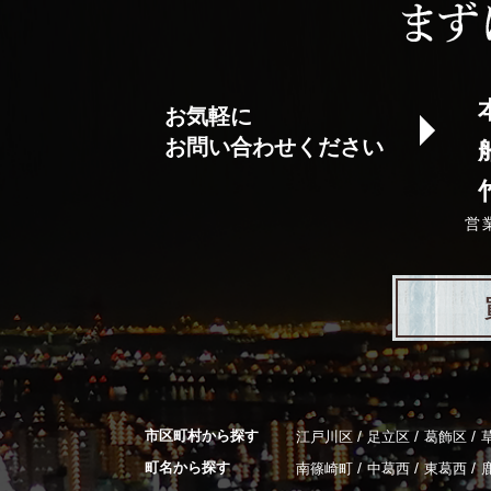
お気軽に
お問い合わせください
営
市区町村から探す
/
/
/
江戸川区
足立区
葛飾区
町名から探す
/
/
/
南篠崎町
中葛西
東葛西