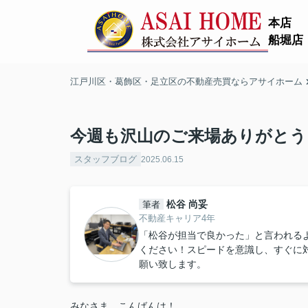
本店
船堀店
江戸川区・葛飾区・足立区の不動産売買ならアサイホーム
今週も沢山のご来場ありがとうご
スタッフブログ
2025.06.15
松谷 尚妥
筆者
不動産キャリア4年
「松谷が担当で良かった」と言われる
ください！スピードを意識し、すぐに
願い致します。
みなさま、こんばんは！