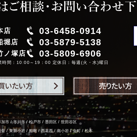
03-6458-0914
本店
03-5879-5138
船堀店
03-5809-6906
竹ノ塚店
業時間：10:00～19：00 定休日：毎週(火・水)曜日
/
/
/
/
草加市
市川市
松戸市
墨田区
世田谷区
/
/
/
/
/
/
鹿骨
東新小岩
船堀
西葛西
南小岩
金町
松本