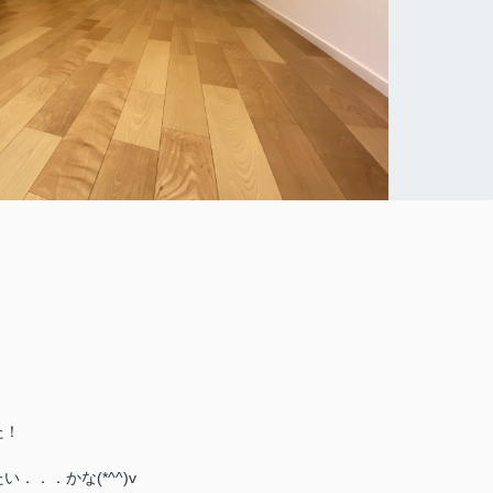
た！
．．かな(*^^)v