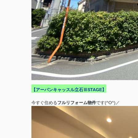
【アーバンキャッスル立石ⅢSTAGE】
今すぐ住める
フルリフォーム物件
です(^O^)／