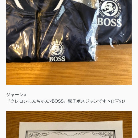
ジャーン♬
『クレヨンしんちゃん×BOSS』親子ボスジャンですヾ(≧▽≦)ﾉ