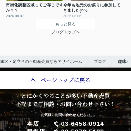
市街化調整区域ってご存じです
今年も地元のお祭りに参加して
か？？
きました(^^♪
2026.08.07
2026.08.06
もっと見る
ブログトップへ
葛飾区・足立区の不動産売買ならアサイホーム
ブログ
趣味♪
ページトップに戻る
とにかくやることが多い不動産売買
下記までご相談・お問い合わせ下さい！
お気軽にお問い合わせください
03-6458-0914
本店