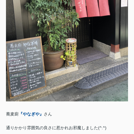
蕎麦廚
『やなぎや』
さん
通りかかり雰囲気の良さに惹かれお邪魔しました(^.^)