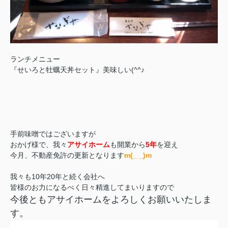
ランチメニュー
『せいろと牡蠣天丼セット』美味しい(^^♪
手前味噌ではございますが
おかげ様で、我々
アサイホーム
も開業から
5年
を迎え
今月、不動産免許の更新となります
m(_ _)m
我々も10年20年と続く会社へ
皆様のお力になるべく日々精進してまいりますので
今後ともアサイホームをよろしくお願いいたしま
す。