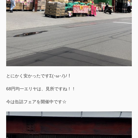
とにかく安かったですΣ(･ω･ﾉ)ﾉ！
68円均一エリヤは、見所ですね！！
今は缶詰フェアを開催中です☆