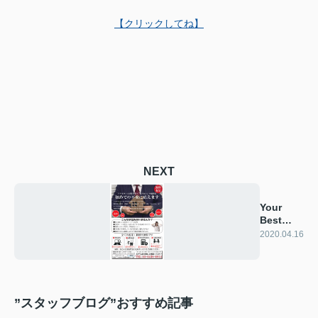
【クリックしてね】
NEXT
Your
Best
Partner
2020.04.16
”スタッフブログ”おすすめ記事