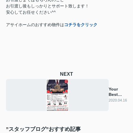
お引渡し後もしっかりとサポート致します！
安心してお任せください^^
アサイホームのおすすめ物件は
コチラをクリック
NEXT
Your
Best
Partner
2020.04.16
”スタッフブログ”おすすめ記事