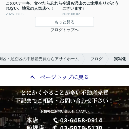
このステーキ、食べたら忘れら
今週も沢山のご来場ありがとう
れない。地元の人気店へ！
ございます♪
2026.08.03
2026.08.02
もっと見る
ブログトップへ
飾区・足立区の不動産売買ならアサイホーム
ブログ
実写化
ページトップに戻る
とにかくやることが多い不動産売買
下記までご相談・お問い合わせ下さい！
お気軽にお問い合わせください
03-6458-0914
本店
03-5879-5138
船堀店