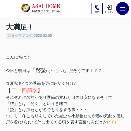
大満足！
スタッフブログ
2020.03.05
こんにちは！
「啓蟄
」
今日と明日は
だそうです？？？
(けいちつ)
春夏秋冬4つの季節を更に細かく分けた
【
二十四節季
】
それぞれに名前があり季節の変わり目の目安になるそうで
「啓」とは「開く」という意味で
「蟄」とは虫たちが冬ごもりをする事・・・
つまり、冬ごもりをしていた昆虫や小動物たちが春の気配を感じ
戸を啓(ひら)いて外に出てくる頃を表す言葉なんだとか
(*´з`)