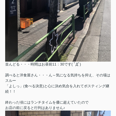
並んどる・・・時間はお昼前11：30です( ﾟДﾟ)
調べると洋食屋さん・・・ん～気になる気持ちを抑え、その場は
スルー
「よしっ」(食べる決意)と心に決め気合を入れてポスティング継
続！！
終わった頃にはランチタイムを優に超えていたので
お店の前に戻ると行列はありません♪