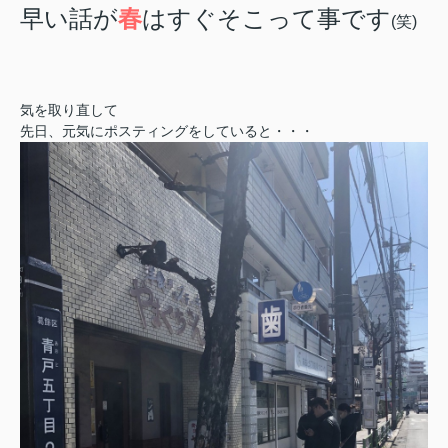
早い話が
春
はすぐそこって事です
(笑)
気を取り直して
先日、元気にポスティングをしていると・・・