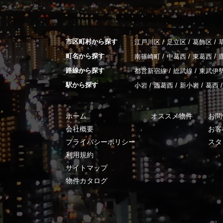
市区町村から探す
/
/
/
江戸川区
足立区
葛飾区
町名から探す
/
/
/
南篠崎町
中葛西
東葛西
路線から探す
/
/
都営新宿線
総武線
東武伊
駅から探す
/
/
/
/
小岩
西葛西
新小岩
葛西
ホーム
オススメ物件
お問
会社概要
お客
プライバシーポリシー
スタ
利用規約
サイトマップ
物件カタログ