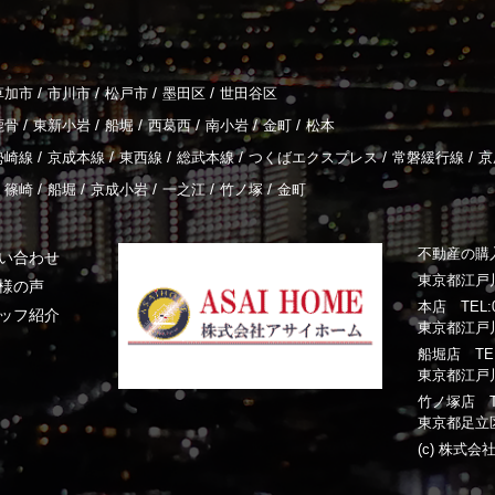
/
/
/
/
草加市
市川市
松戸市
墨田区
世田谷区
/
/
/
/
/
/
鹿骨
東新小岩
船堀
西葛西
南小岩
金町
松本
/
/
/
/
/
/
勢崎線
京成本線
東西線
総武本線
つくばエクスプレス
常磐緩行線
京
/
/
/
/
/
篠崎
船堀
京成小岩
一之江
竹ノ塚
金町
不動産の購
い合わせ
東京都江戸川
様の声
本店 TEL:03
ッフ紹介
東京都江戸川
船堀店 TEL:0
東京都江戸川
竹ノ塚店 TEL:
東京都足立区
(c) 株式会社