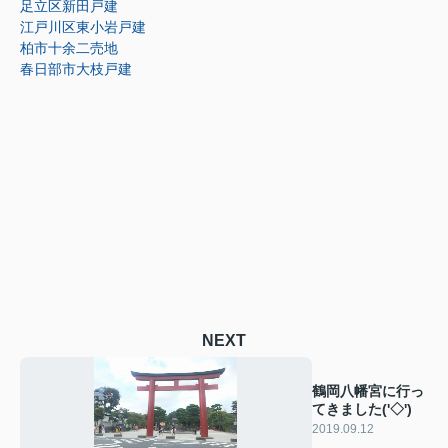
足立区新田戸建
江戸川区東小岩戸建
柏市十余二売地
春日部市大枝戸建
NEXT
鶴岡八幡宮に行っ
てきました('◇')ゞ
2019.09.12