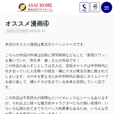
オススメ漫画④
スタッフブログ
2019.11.14
本日のオススメ漫画は東京卍リベンジャーズです。
こちらの作品の作者は以前に実写映画などもした「新宿スワン」
を書いていた「和久井 健」さんの作品です！
この作品のあらすじとしては主人公、花垣タケミチは中学時代に
付き合っていた人生唯一の彼女・橘ヒナタが東京卍會に殺されて
しまいます。その今を変えるため中学時代の過去にタイムリープ
を繰り返して、橘ヒナタが生きている未来を目指していく話で
す。
この作品は不良同士の喧嘩などバイオレンスなシーンもあります
が、それ以上に様々な魅力的キャラクターたちの熱い友情や、い
ろいろな謎が出てきてサスペンス的要素もあるため、いろんな方
が楽しめる作品になっています！！