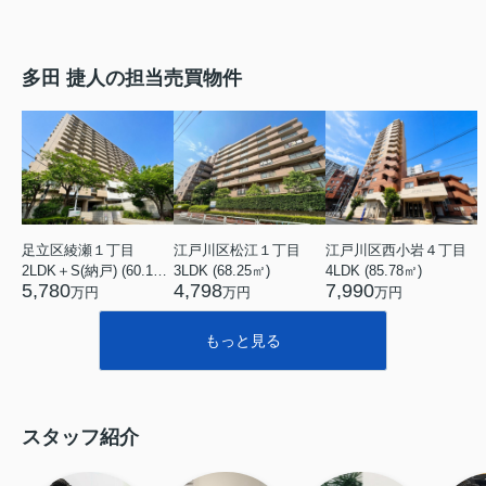
多田 捷人の担当売買物件
足立区綾瀬１丁目
江戸川区松江１丁目
江戸川区西小岩４丁目
2LDK＋S(納戸) (60.15㎡)
3LDK (68.25㎡)
4LDK (85.78㎡)
5,780
4,798
7,990
万円
万円
万円
もっと見る
スタッフ紹介