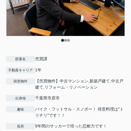
売買課
部署名
1年
不動産キャリア
【売買物件】中古マンション,新築戸建て,中古戸
得意物件
建て,リフォーム・リノベーション
千葉県市原市
出身地
バイク・フットサル・スノボー！ 得意料理は″ト
趣味
リチリ″です！！
9年間のサッカーで培った忍耐力です！
長所