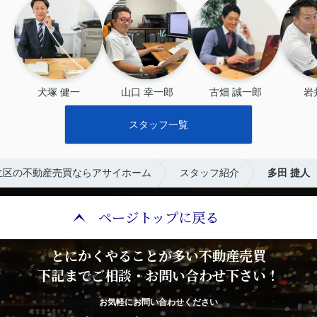
犬塚 健一
山口 幸一郎
古畑 誠一郎
岩
スタッフ一覧
立区の不動産売買ならアサイホーム
スタッフ紹介
多田 捷人
ページトップに戻る
とにかくやることが多い不動産売買
下記までご相談・お問い合わせ下さい！
お気軽にお問い合わせください