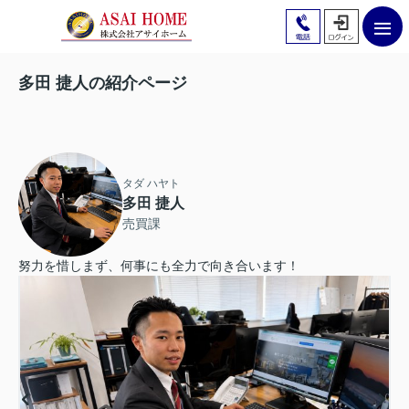
多田 捷人の紹介ページ
タダ ハヤト
多田 捷人
売買課
努力を惜しまず、何事にも全力で向き合います！