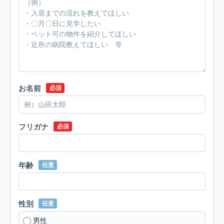
お名前
必須
フリガナ
必須
年齢
任意
性別
任意
男性