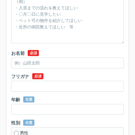
お名前
必須
フリガナ
必須
年齢
任意
性別
任意
男性