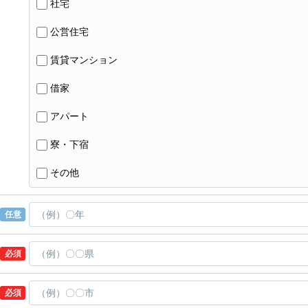
社宅
公営住宅
賃貸マンション
借家
アパート
寮・下宿
その他
任意
必須
必須