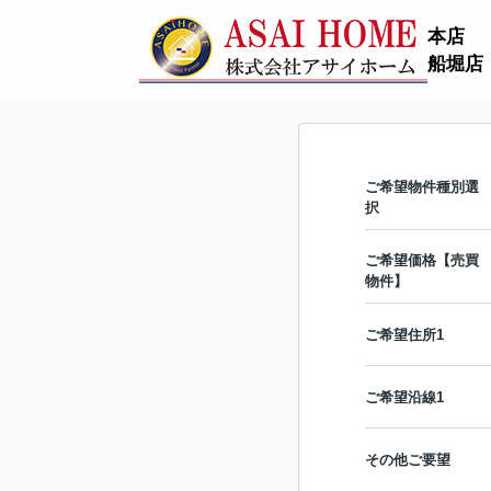
本店
船堀店
ご希望物件種別選
択
ご希望価格【売買
物件】
ご希望住所1
ご希望沿線1
その他ご要望