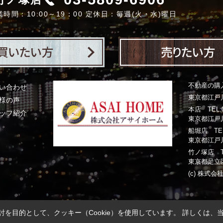
業時間：10:00～19：00 定休日：毎週(火・水)曜日
不動産の購
い合わせ
東京都江戸川
様の声
本店 TEL:03
ッフ紹介
東京都江戸川
船堀店 TEL:0
東京都江戸川
竹ノ塚店 TEL:
東京都足立区
(c) 株式会社
を目的として、クッキー（Cookie）を使用しています。
詳しくは、