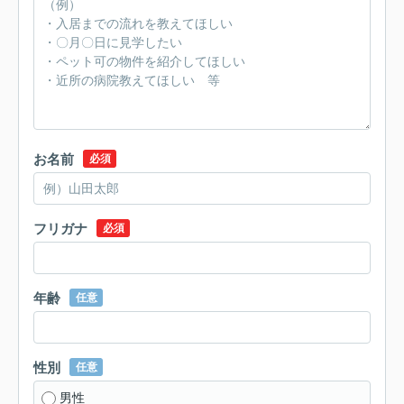
お名前
必須
フリガナ
必須
年齢
任意
性別
任意
男性