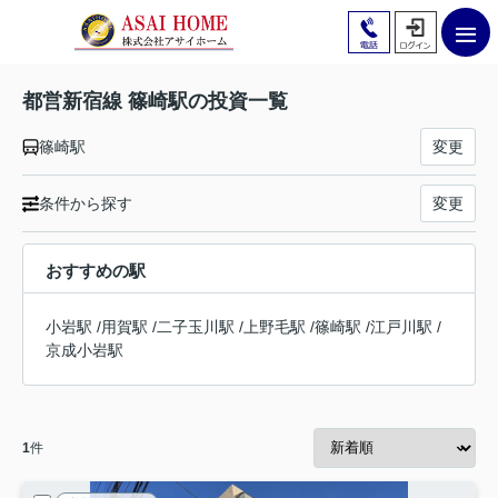
都営新宿線 篠崎駅の投資一覧
篠崎駅
変更
条件から探す
変更
おすすめの駅
小岩駅
/
用賀駅
/
二子玉川駅
/
上野毛駅
/
篠崎駅
/
江戸川駅
/
京成小岩駅
1
件