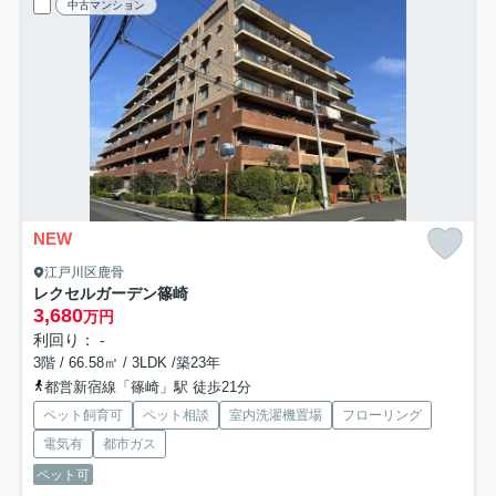
中古マンション
NEW
江戸川区鹿骨
レクセルガーデン篠崎
3,680
万円
利回り： -
3階 / 66.58㎡ / 3LDK /築23年
都営新宿線「篠崎」駅 徒歩21分
ペット飼育可
ペット相談
室内洗濯機置場
フローリング
電気有
都市ガス
ペット可