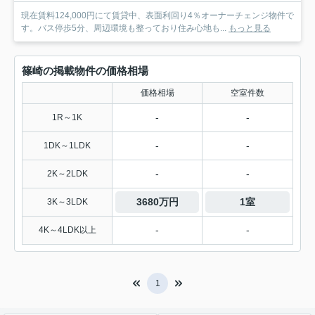
現在賃料124,000円にて賃貸中、表面利回り4％オーナーチェンジ物件で
す。バス停歩5分、周辺環境も整っており住み心地も...
もっと見る
篠崎の掲載物件の価格相場
価格相場
空室件数
-
-
1R～1K
-
-
1DK～1LDK
-
-
2K～2LDK
3680万円
1室
3K～3LDK
-
-
4K～4LDK以上
1