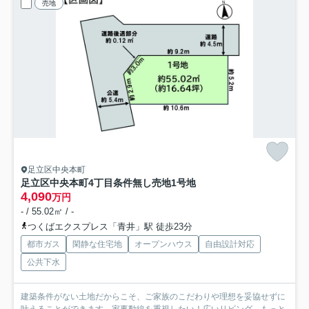
売地
足立区中央本町
足立区中央本町4丁目条件無し売地
1号地
4,090
万円
- / 55.02㎡ / -
つくばエクスプレス「青井」駅 徒歩23分
都市ガス
閑静な住宅地
オープンハウス
自由設計対応
公共下水
建築条件がない土地だからこそ、ご家族のこだわりや理想を妥協せずに