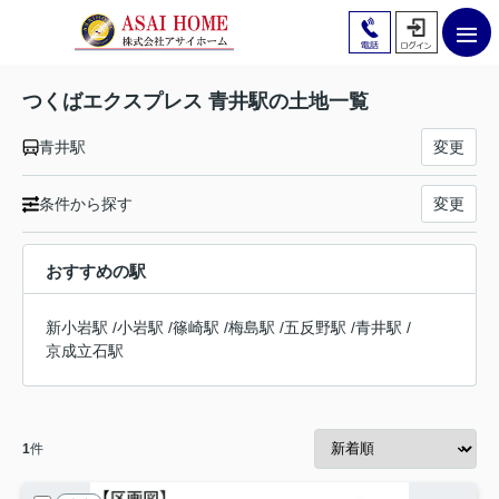
つくばエクスプレス 青井駅の土地一覧
青井駅
変更
条件から探す
変更
おすすめの駅
新小岩駅
/
小岩駅
/
篠崎駅
/
梅島駅
/
五反野駅
/
青井駅
/
京成立石駅
1
件