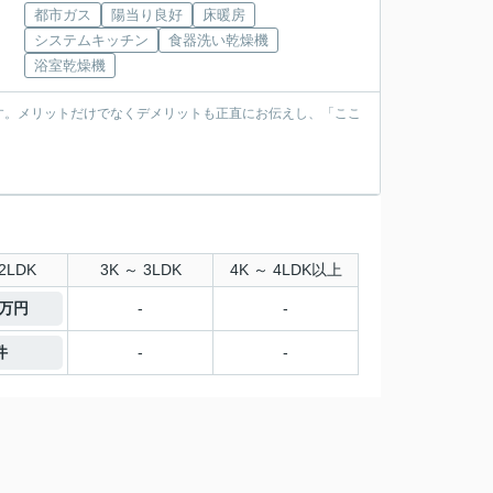
都市ガス
陽当り良好
床暖房
システムキッチン
食器洗い乾燥機
浴室乾燥機
す。メリットだけでなくデメリットも正直にお伝えし、「ここ
2LDK
3K ～ 3LDK
4K ～ 4LDK以上
0万円
-
-
件
-
-