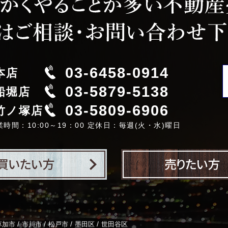
03-6458-0914
本店
03-5879-5138
船堀店
03-5809-6906
竹ノ塚店
業時間：10:00～19：00 定休日：毎週(火・水)曜日
/
/
/
/
草加市
市川市
松戸市
墨田区
世田谷区