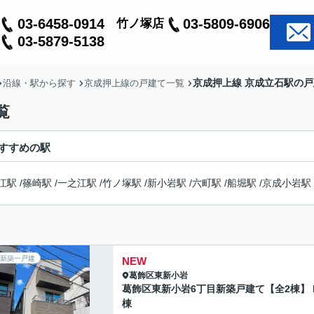
03-6458-0914
03-5809-6906
竹ノ塚店
03-5879-5138
京成押上線 京成立石駅の
沿線・駅から探す
京成押上線の戸建て一覧
覧
すすめの駅
江駅
/
篠崎駅
/
一之江駅
/
竹ノ塚駅
/
新小岩駅
/
六町駅
/
船堀駅
/
京成小岩駅
新築一戸建
NEW
葛飾区
東新小岩
葛飾区東新小岩6丁目新築戸建て【全2棟】 
棟