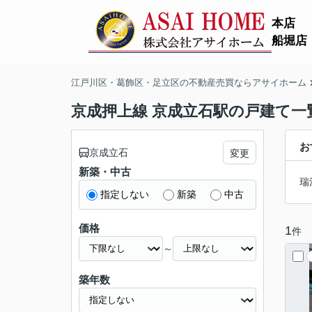
本店
船堀店
江戸川区・葛飾区・足立区の不動産売買ならアサイホーム
京成押上線 京成立石駅の戸建て一
お
京成立石
変更
新築・中古
瑞
指定しない
新築
中古
価格
1
件
～
築年数