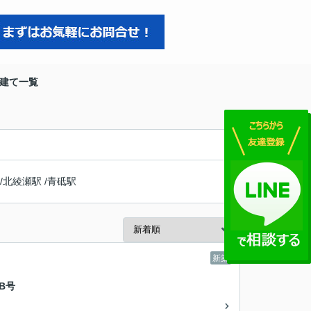
戸建て一覧
/
北綾瀬駅
/
青砥駅
新築
B号