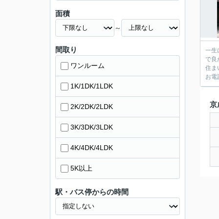
面積
～
間取り
一生
で良
ワンルーム
住ま
お電話
1K/1DK/1LDK
京
2K/2DK/2LDK
3K/3DK/3LDK
4K/4DK/4LDK
5K以上
駅・バス停からの時間