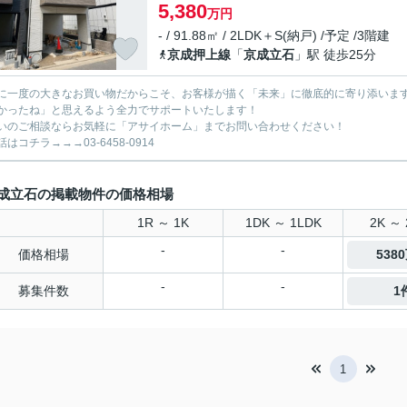
5,380
万円
- / 91.88㎡ / 2LDK＋S(納戸) /予定 /3階建
京成押上線
「
京成立石
」駅 徒歩25分
に一度の大きなお買い物だからこそ、お客様が描く「未来」に徹底的に寄り添いま
かったね」と思えるよう全力でサポートいたします！
いのご相談ならお気軽に「アサイホーム」までお問い合わせください！
はコチラ→→→03-6458-0914
成立石の掲載物件の価格相場
1R ～ 1K
1DK ～ 1LDK
2K ～ 
-
-
価格相場
538
-
-
募集件数
1
1