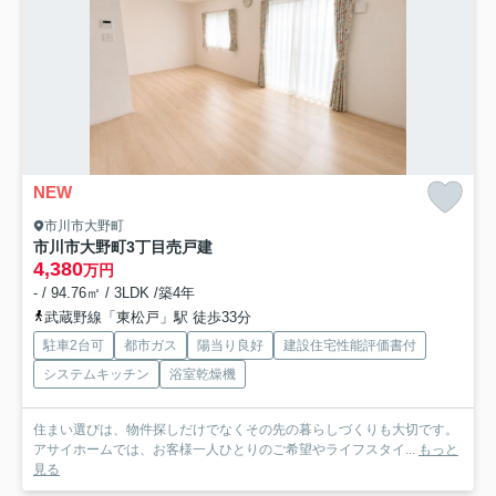
NEW
市川市大野町
市川市大野町3丁目売戸建
4,380
万円
- / 94.76㎡ / 3LDK /築4年
武蔵野線「東松戸」駅 徒歩33分
駐車2台可
都市ガス
陽当り良好
建設住宅性能評価書付
システムキッチン
浴室乾燥機
住まい選びは、物件探しだけでなくその先の暮らしづくりも大切です。
アサイホームでは、お客様一人ひとりのご希望やライフスタイ...
もっと
見る