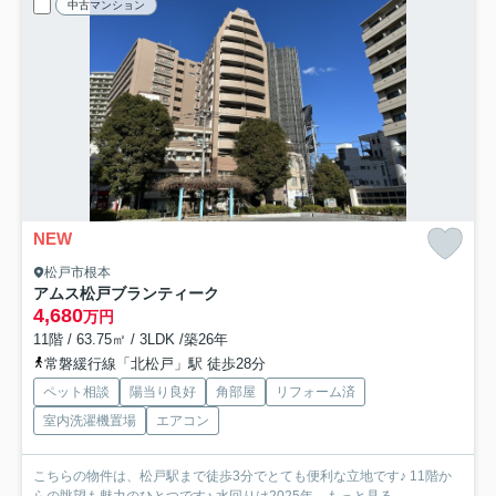
中古マンション
NEW
松戸市根本
アムス松戸ブランティーク
4,680
万円
11階 / 63.75㎡ / 3LDK /築26年
常磐緩行線「北松戸」駅 徒歩28分
ペット相談
陽当り良好
角部屋
リフォーム済
室内洗濯機置場
エアコン
こちらの物件は、松戸駅まで徒歩3分でとても便利な立地です♪ 11階か