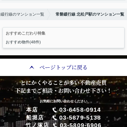
磐緩行線のマンション一覧
常磐緩行線 北松戸駅のマンション一覧
おすすめこだわり特集
おすすめ物件(48件)
ページトップに戻る
とにかくやることが多い不動産売買
下記までご相談・お問い合わせ下さい！
お気軽にお問い合わせください
03-6458-0914
本店
03-5879-5138
船堀店
03-5809-6906
竹ノ塚店