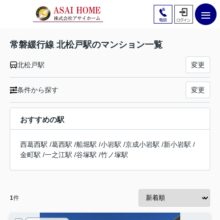
常磐緩行線 北松戸駅のマンション一覧
北松戸駅
変更
条件から探す
変更
おすすめの駅
西葛西駅
/
葛西駅
/
船堀駅
/
小岩駅
/
京成小岩駅
/
新小岩駅
/
金町駅
/
一之江駅
/
谷塚駅
/
竹ノ塚駅
1
件