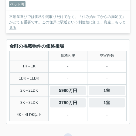
ペット可
不動産選びでは価格や間取りだけでなく、「住み始めてからの満足度」
がとても重要です。この住戸は駅近という利便性に加え、資産...
もっと
見る
金町の掲載物件の価格相場
価格相場
空室件数
-
-
1R～1K
-
-
1DK～1LDK
5980万円
1室
2K～2LDK
3790万円
1室
3K～3LDK
-
-
4K～4LDK以上