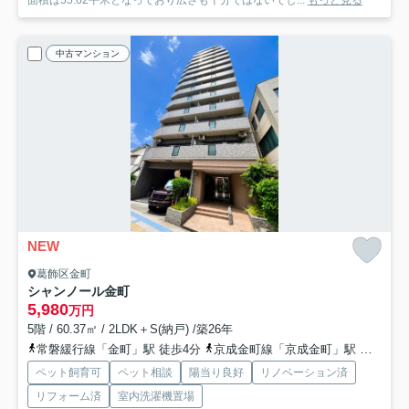
面積は55.62平米となっており広さも十分ではないでし...
もっと見る
中古マンション
NEW
葛飾区金町
シャンノール金町
5,980
万円
5階 / 60.37㎡ / 2LDK＋S(納戸) /築26年
常磐緩行線「金町」駅 徒歩4分
京成金町線「京成金町」駅 徒歩3分
ペット飼育可
ペット相談
陽当り良好
リノベーション済
リフォーム済
室内洗濯機置場