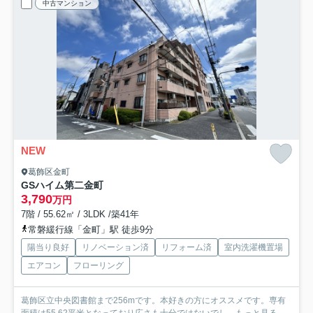
中古マンション
NEW
葛飾区金町
GSハイム第二金町
3,790
万円
7階 / 55.62㎡ / 3LDK /築41年
常磐緩行線「金町」駅 徒歩9分
陽当り良好
リノベーション済
リフォーム済
室内洗濯機置場
エアコン
フローリング
葛飾区立中央図書館まで256mです。本好きの方にオススメです。専有