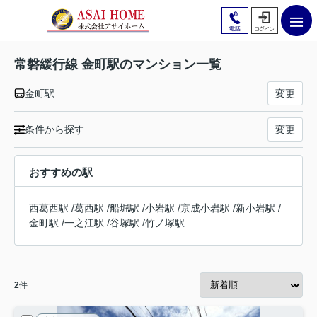
常磐緩行線 金町駅のマンション一覧
金町駅
変更
条件から探す
変更
おすすめの駅
西葛西駅
/
葛西駅
/
船堀駅
/
小岩駅
/
京成小岩駅
/
新小岩駅
/
金町駅
/
一之江駅
/
谷塚駅
/
竹ノ塚駅
2
件