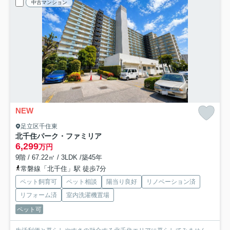
中古マンション
NEW
足立区千住東
北千住パーク・ファミリア
6,299
万円
9階 / 67.22㎡ / 3LDK /築45年
常磐線「北千住」駅 徒歩7分
ペット飼育可
ペット相談
陽当り良好
リノベーション済
リフォーム済
室内洗濯機置場
ペット可