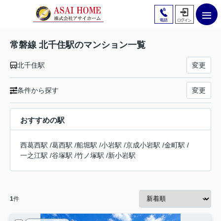
常磐線 北千住駅のマンション一覧
北千住駅
変更
条件から探す
変更
おすすめの駅
西葛西駅
/
葛西駅
/
船堀駅
/
小岩駅
/
京成小岩駅
/
金町駅
/
一之江駅
/
谷塚駅
/
竹ノ塚駅
/
新小岩駅
1
件