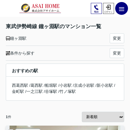
東武伊勢崎線 鐘ヶ淵駅のマンション一覧
鐘ヶ淵駅
変更
条件から探す
変更
おすすめの駅
西葛西駅
/
葛西駅
/
船堀駅
/
小岩駅
/
京成小岩駅
/
新小岩駅
/
金町駅
/
一之江駅
/
谷塚駅
/
竹ノ塚駅
1
件