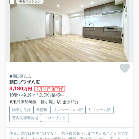
中古マンション
墨田区八広
朝日プラザ八広
3,180
万円
7月31日 値下げ
10階 / 49.19㎡ / 2LDK /築45年
東武伊勢崎線「鐘ヶ淵」駅 徒歩12分
陽当り良好
角部屋
リノベーション済
リフォーム済
室内洗濯機置場
フローリング
住まい選びは物件だけでなく、購入後の暮らしまで考えることが大切で